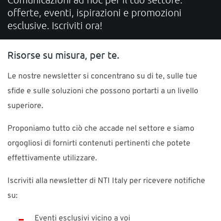
offerte, eventi, ispirazioni e promozioni
SUPPORTO
esclusive. Iscriviti ora!
Contatta NTI Italy
Risorse su misura, per te.
Telefono: 02 841 904 72 E-mail:
info-it@nti-group.com
Le nostre newsletter si concentrano su di te, sulle tue
sfide e sulle soluzioni che possono portarti a un livello
superiore.
Italia
NTI Group
Brasil
Danmark
Deutschland
Proponiamo tutto ciò che accade nel settore e siamo
France
España
Ireland
Ísland
Nederland
Norge
orgogliosi di fornirti contenuti pertinenti che potete
Suomi
Sverige
UK
effettivamente utilizzare.
Iscriviti alla newsletter di NTI Italy per ricevere notifiche
su:
Eventi esclusivi vicino a voi