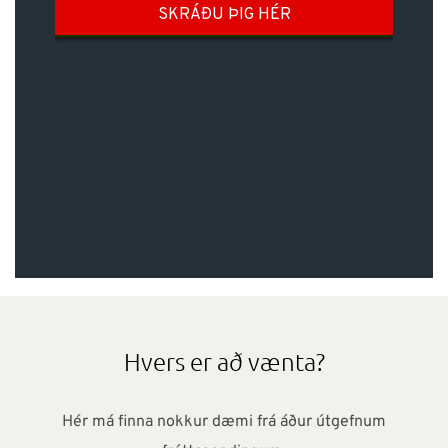
Hvers er að vænta?
Hér má finna nokkur dæmi frá áður útgefnum