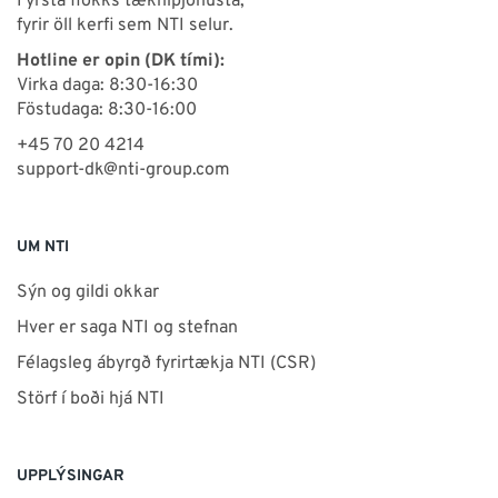
Fyrsta flokks tækniþjónusta,
fyrir öll kerfi sem NTI selur.
Hotline er opin (DK tími):
Virka daga: 8:30-16:30
Föstudaga: 8:30-16:00
+45 70 20 4214
support-dk@nti-group.com
UM NTI
Sýn og gildi okkar
Hver er saga NTI og stefnan
Félagsleg ábyrgð fyrirtækja NTI (CSR)
Störf í boði hjá NTI
UPPLÝSINGAR