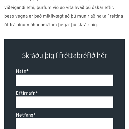
viðeigandi efni, þurfum við að vita hvað þú óskar eftir.
þess vegna er það mikilvægt að þú munir að haka í reitina
út frá þínum áhugamálum þegar þú skráir þig.
Skráðu þig í fréttabréfið hér