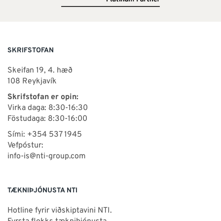
SKRIFSTOFAN
Skeifan 19, 4. hæð
108 Reykjavík
Skrifstofan er opin:
Virka daga: 8:30-16:30
Föstudaga: 8:30-16:00
Sími: +354 537 1945
Vefpóstur:
info-is@nti-group.com
TÆKNIÞJÓNUSTA NTI
Hotline fyrir viðskiptavini NTI.