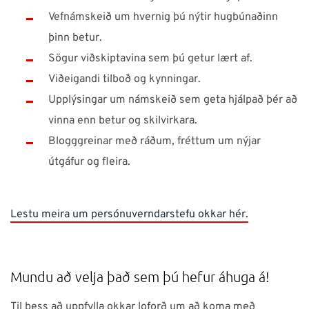
Vefnámskeið um hvernig þú nýtir hugbúnaðinn
þinn betur.
Sögur viðskiptavina sem þú getur lært af.
Viðeigandi tilboð og kynningar.
Upplýsingar um námskeið sem geta hjálpað þér að
vinna enn betur og skilvirkara.
Blogggreinar með ráðum, fréttum um nýjar
útgáfur og fleira.
Lestu meira um persónuverndarstefu okkar hér.
Mundu að velja það sem þú hefur áhuga á!
Til þess að uppfylla okkar loforð um að koma með