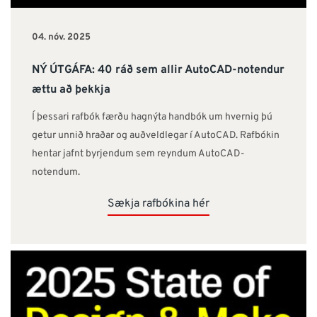
04. nóv. 2025
NÝ ÚTGÁFA: 40 ráð sem allir AutoCAD-notendur
ættu að þekkja
Í þessari rafbók færðu hagnýta handbók um hvernig þú
getur unnið hraðar og auðveldlegar í AutoCAD. Rafbókin
hentar jafnt byrjendum sem reyndum AutoCAD-
notendum.
Sækja rafbókina hér