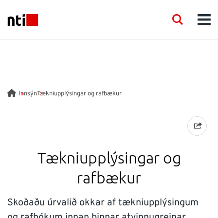
Skip to main content
NTI logo
Search
Men
FAGSVIÐ
RÁÐGJÖF
Innsýn
Tækniupplýsingar og rafbækur
VÖRUR
ACADEMY
Tækniupplýsingar og
VIÐBURÐIR
rafbækur
INNSÝN
Skoðaðu úrvalið okkar af tækniupplýsingum
og rafbókum innan þinnar atvinnugreinar.