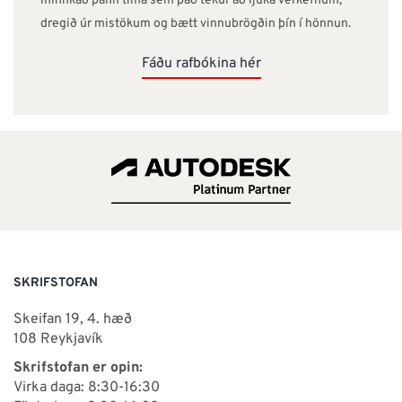
minnkað þann tíma sem það tekur að ljúka verkefnum,
dregið úr mistökum og bætt vinnubrögðin þín í hönnun.
Fáðu rafbókina hér
SKRIFSTOFAN
Skeifan 19, 4. hæð
108 Reykjavík
Skrifstofan er opin:
Virka daga: 8:30-16:30