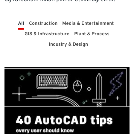
ÞJÓNUSTA
All
Construction
Media & Entertainment
Verum í góðu sambandi!
GIS & Infrastructure
Plant & Process
Neðst á síðunni má finna símanúmer, netföng,
Industry & Design
opnunartíma ofl. upplýsingar
Ísland
NTI Group
Brasil
Danmark
Deutschland
France
España
Ireland
Italia
Nederland
Norge
Suomi
Sverige
UK