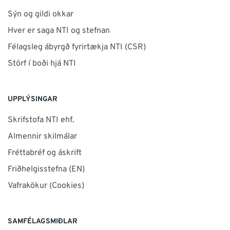
Sýn og gildi okkar
Hver er saga NTI og stefnan
Félagsleg ábyrgð fyrirtækja NTI (CSR)
Störf í boði hjá NTI
UPPLÝSINGAR
Skrifstofa NTI ehf.
Almennir skilmálar
Fréttabréf og áskrift
Friðhelgisstefna (EN)
Vafrakökur (Cookies)
SAMFÉLAGSMIÐLAR