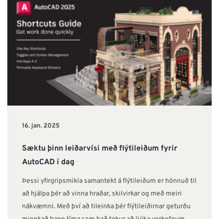
16. jan. 2025
Sæktu þinn leiðarvísi með flýtileiðum fyrir
AutoCAD í dag
Þessi yfirgripsmikla samantekt á flýtileiðum er hönnuð til
að hjálpa þér að vinna hraðar, skilvirkar og með meiri
nákvæmni. Með því að tileinka þér flýtileiðirnar geturðu