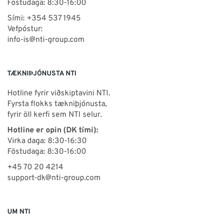
Föstudaga: 8:30-16:00
Sími: +354 537 1945
Vefpóstur:
info-is@nti-group.com
TÆKNIÞJÓNUSTA NTI
Hotline fyrir viðskiptavini NTI.
Fyrsta flokks tækniþjónusta,
fyrir öll kerfi sem NTI selur.
Hotline er opin (DK tími):
Virka daga: 8:30-16:30
Föstudaga: 8:30-16:00
+45 70 20 4214
support-dk@nti-group.com
UM NTI