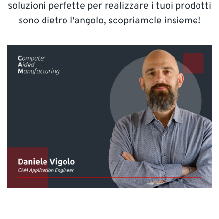
soluzioni perfette per realizzare i tuoi prodotti
SUPPORTO
sono dietro l'angolo, scopriamole insieme!
Contatta NTI Italy
Telefono: 02 841 904 72 E-mail:
info-it@nti-group.com
Italia
NTI Group
Brasil
Danmark
Deutschland
France
España
Ireland
Ísland
Nederland
Norge
Suomi
Sverige
UK