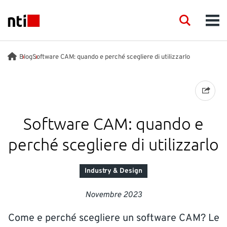
Skip to main content
NTI logo
Search
Men
INDUSTRIE
Blog
Software CAM: quando e perché scegliere di utilizzarlo
CONSULENZA
PRODOTTI
Software CAM: quando e
perché scegliere di utilizzarlo
FORMAZIONE
Industry & Design
EVENTI
Novembre 2023
INSIGHTS
Come e perché scegliere un software CAM? Le