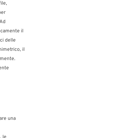
ile,
per
 Ad
icamente il
ci delle
imetrico, il
tamente.
iente
are una
, le