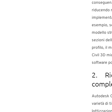
conseguenza
riducendo n
implementar
esempio, se
modello stra
sezioni del
profilo, il
Civil 3D mi
software po
2. Rid
compl
Autodesk C
varietà di t
lottizzazion