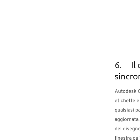
6. Il 
sincro
Autodesk Ci
etichette e
qualsiasi 
aggiornata.
del disegno
finestra da