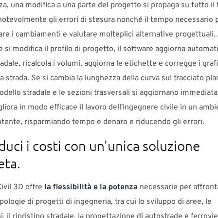
, una modifica a una parte del progetto si propaga su tutto il f
otevolmente gli errori di stesura nonché il tempo necessario 
e i cambiamenti e valutare molteplici alternative progettuali.
 si modifica il profilo di progetto, il software aggiorna automat
dale, ricalcola i volumi, aggiorna le etichette e corregge i grafi
la strada. Se si cambia la lunghezza della curva sul tracciato plan
 modello stradale e le sezioni trasversali si aggiornano immedia
gliora in modo efficace il lavoro dell'ingegnere civile in un amb
tente, risparmiando tempo e denaro e riducendo gli errori.
uci i costi con un'unica soluzione
eta.
ivil 3D offre
la flessibilità e la potenza
necessarie per affront
ipologie di progetti di ingegneria, tra cui lo sviluppo di aree, le
i, il ripristino stradale, la progettazione di autostrade e ferrovie