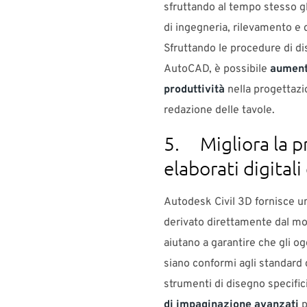
sfruttando al tempo stesso g
di ingegneria, rilevamento e d
Sfruttando le procedure di di
AutoCAD, è possibile
aument
produttività
nella progettazio
redazione delle tavole.
5. Migliora la p
elaborati digitali
Autodesk Civil 3D fornisce un
derivato direttamente dal mode
aiutano a garantire che gli og
siano conformi agli standard 
strumenti di disegno specifici
di impaginazione avanzati
p