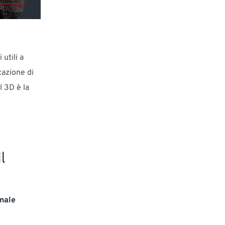
 utili a
cazione di
l 3D è la
l
onale