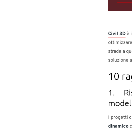
Civil 3D
è i
ottimizzare
strade a que
soluzione a
10 ra
1. Ris
modell
I progetti 
dinamico
c