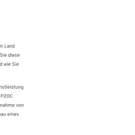
im Land
Sie diese
d wie Sie
nstleistung
DOP20C
ernahme von
bau eines