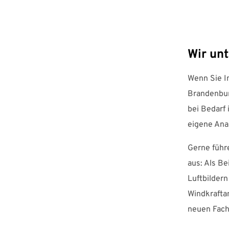
Wir unt
Wenn Sie In
Brandenbur
bei Bedarf
eigene Ana
Gerne führ
aus: Als B
Luftbilder
Windkrafta
neuen Fac