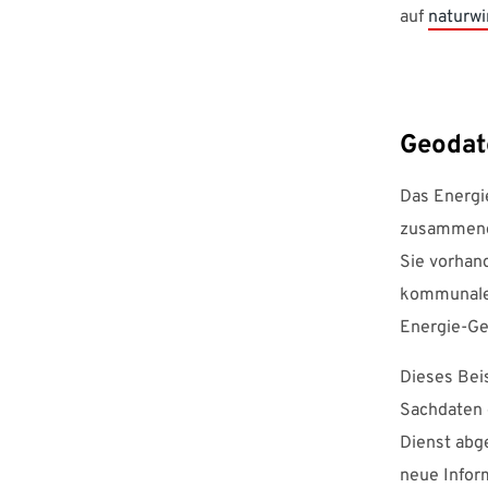
auf
naturwi
Geodat
Das Energi
zusammenge
Sie vorhan
kommunalen
Energie-Ge
Dieses Beis
Sachdaten 
Dienst abg
neue Infor