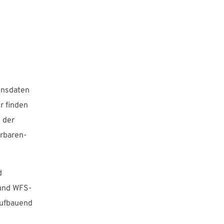
onsdaten
er finden
 der
rbaren-
d
 und WFS-
aufbauend