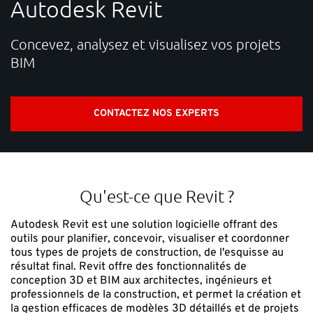
Autodesk Revit
SUPPORT
Concevez, analysez et visualisez vos projets
BIM
Vous avez besoin d'aide ?
Contacter NTI Eurostudio : 01 43 90 10 00 Contacter NTI
CONTACTEZ NOS EXPERTS
Nako : 01 46 22 36 12 E-mail :
info-fr@nti-group.com
Support :
support-fr@nti-group.com
Qu'est-ce que Revit ?
France
NTI Group
Brasil
Danmark
Deutschland
Autodesk Revit est une solution logicielle offrant des
outils pour planifier, concevoir, visualiser et coordonner
España
Ireland
Ísland
Italia
Nederland
Norge
tous types de projets de construction, de l'esquisse au
Suomi
Sverige
UK
résultat final. Revit offre des fonctionnalités de
conception 3D et BIM aux architectes, ingénieurs et
professionnels de la construction, et permet la création et
la gestion efficaces de modèles 3D détaillés et de projets