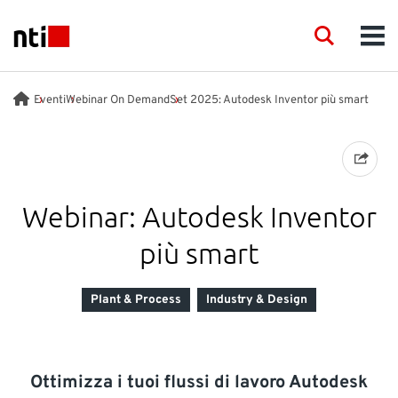
Skip to main content
NTI logo
Search
Men
INDUSTRIE
Eventi
Webinar On Demand
Set 2025: Autodesk Inventor più smart
CONSULENZA
PRODOTTI
Webinar: Autodesk Inventor
più smart
FORMAZIONE
Plant & Process
Industry & Design
EVENTI
INSIGHTS
Ottimizza i tuoi flussi di lavoro Autodesk