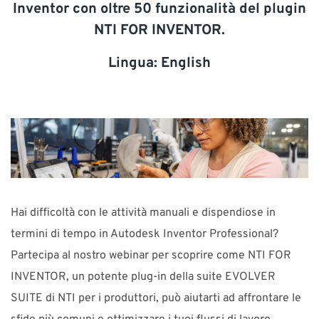
Inventor con oltre 50 funzionalità del plugin
SUPPORTO
NTI FOR INVENTOR.
Lingua: English
Contatta NTI Italy
Telefono: 02 841 904 72 E-mail:
info-it@nti-group.com
Italia
NTI Group
Brasil
Danmark
Deutschland
France
España
Ireland
Ísland
Nederland
Norge
Hai difficoltà con le attività manuali e dispendiose in
Suomi
Sverige
UK
termini di tempo in Autodesk Inventor Professional?
Partecipa al nostro webinar per scoprire come NTI FOR
INVENTOR, un potente plug-in della suite EVOLVER
SUITE di NTI per i produttori, può aiutarti ad affrontare le