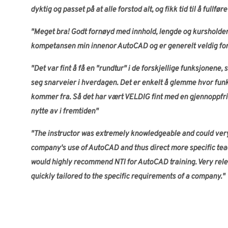
dyktig og passet på at alle forstod alt, og fikk tid til å fullfø
"Meget bra! Godt fornøyd med innhold, lengde og kursholder.
kompetansen min innenor AutoCAD og er generelt veldig fo
"Det var fint å få en "rundtur" i de forskjellige funksjonene,
seg snarveier i hverdagen. Det er enkelt å glemme hvor fun
kommer fra. Så det har vært VELDIG fint med en gjennoppfris
nytte av i fremtiden"
"The instructor was extremely knowledgeable and could very
company's use of AutoCAD and thus direct more specific teach
would highly recommend NTI for AutoCAD training. Very rele
quickly tailored to the specific requirements of a company."