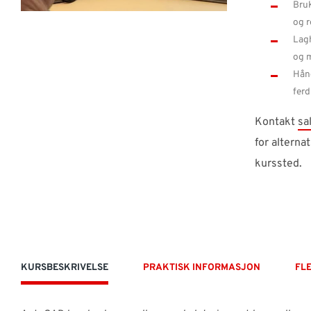
Bruk
og r
Lagh
og m
Hånd
ferd
Kontakt
sa
for alterna
kurssted.
KURSBESKRIVELSE
PRAKTISK INFORMASJON
FL