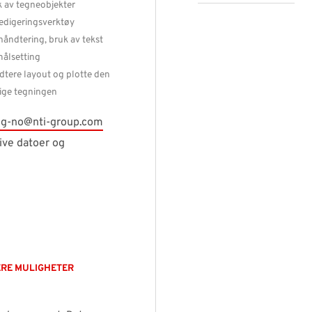
 av tegneobjekter
edigeringsverktøy
åndtering, bruk av tekst
ålsetting
tere layout og plotte den
ige tegningen
lg-no@nti-group.com
tive datoer og
ERE MULIGHETER