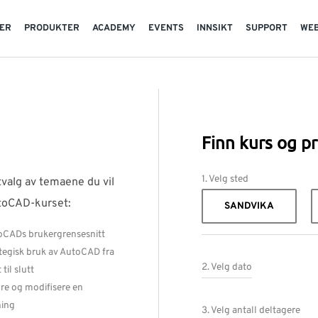
TER
PRODUKTER
ACADEMY
EVENTS
INNSIKT
SUPPORT
WE
Finn kurs og pr
1. Velg sted
tvalg av temaene du vil
toCAD-kurset:
SANDVIKA
oCADs brukergrensesnitt
tegisk bruk av AutoCAD fra
2. Velg dato
 til slutt
re og modifisere en
ning
3. Velg antall deltagere