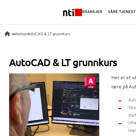
Skip to main content
BRANSJER
VÅRE TJENES
NTI logo
webshop
AutoCAD & LT grunnkurs
AutoCAD & LT grunnkurs
Her er et u
lære på Au
Aut
Stra
start
Utfø
teg