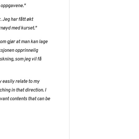
re oppgavene."
 Jeg har fått økt
rnøyd med kurset."
 som gjør at man kan lage
ksjonen opprinnelig
kning, som jeg vil få
 easily relate to my
ing in that direction. I
vant contents that can be