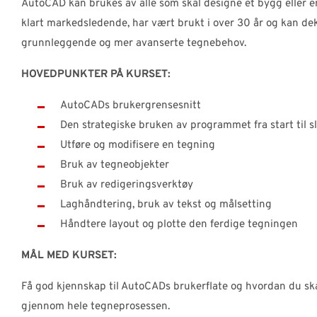
AutoCAD kan brukes av alle som skal designe et bygg eller 
klart markedsledende, har vært brukt i over 30 år og kan dek
grunnleggende og mer avanserte tegnebehov.
HOVEDPUNKTER PÅ KURSET:
AutoCADs brukergrensesnitt
Den strategiske bruken av programmet fra start til s
Utføre og modifisere en tegning
Bruk av tegneobjekter
Bruk av redigeringsverktøy
Laghåndtering, bruk av tekst og målsetting
Håndtere layout og plotte den ferdige tegningen
MÅL MED KURSET:
Få god kjennskap til AutoCADs brukerflate og hvordan du s
gjennom hele tegneprosessen.