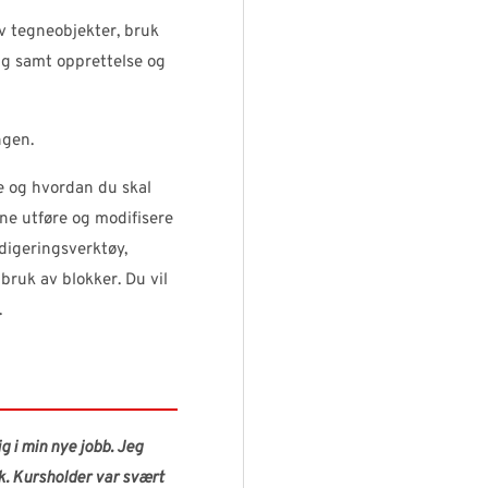
v tegneobjekter, bruk
ng samt opprettelse og
ngen.
e og hvordan du skal
e utføre og modifisere
digeringsverktøy,
bruk av blokker. Du vil
.
g i min nye jobb. Jeg
uk. Kursholder var svært