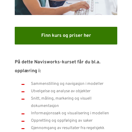
SUPPORT
WEBSHOP
Finn kurs og priser her
Kontakt
Support: 482 04 400 (
support-no@nti-group.com
)
På dette Navisworks-kurset får du bl.a.
Sentralbord: 482 03 300 (
post-no@nti-group.com
)
opplæring i:
Sammenstilling og navigasjon i modeller
Utvelgelse og analyse av objekter
Norge
NTI Group
Brasil
Danmark
Deutschland
Snitt, måling, markering og visuell
dokumentasjon
France
España
Ireland
Ísland
Italia
Nederland
Informasjonssøk og visualisering i modellen
Suomi
Sverige
UK
Oppretting og oppfølging av saker​
Gjennomgang av resultater fra regelsjekk