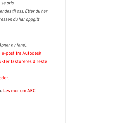
 se pris
endes til oss. Etter du har
ressen du har oppgitt
Åpner ny fane).
n e-post fra Autodesk
kter faktureres direkte
oder.
n.
Les mer om AEC