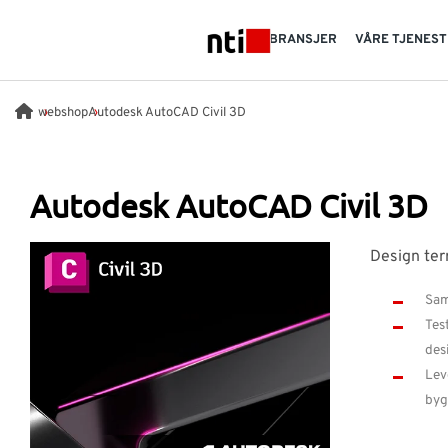
Skip to main content
BRANSJER
VÅRE TJENES
NTI logo
webshop
Autodesk AutoCAD Civil 3D
Autodesk AutoCAD Civil 3D
Design ter
Sam
Test
des
Lev
byg