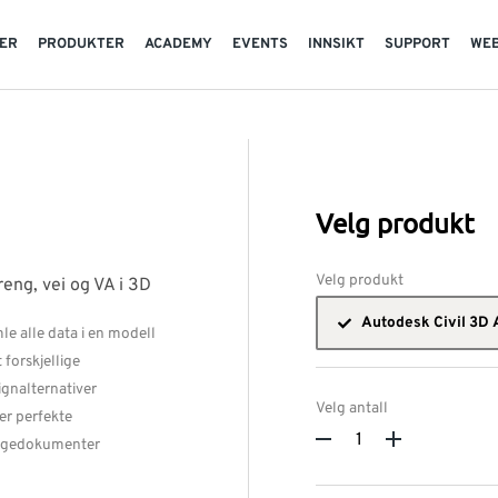
TER
PRODUKTER
ACADEMY
EVENTS
INNSIKT
SUPPORT
WE
Velg produkt
Velg produkt
reng, vei og VA i 3D
Autodesk Civil 3D 
le alle data i en modell
 forskjellige
ignalternativer
Velg antall
er perfekte
gedokumenter