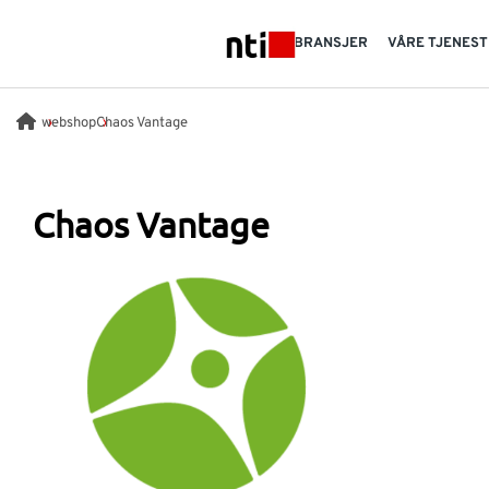
Skip to main content
BRANSJER
VÅRE TJENES
NTI logo
webshop
Chaos Vantage
Chaos Vantage