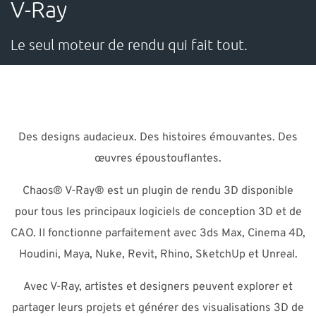
V-Ray
SUPPORT
Le seul moteur de rendu qui fait tout.
Vous avez besoin d'aide ?
Contacter NTI Eurostudio : 01 43 90 10 00 Contacter NTI
Nako : 01 46 22 36 12 E-mail :
info-fr@nti-group.com
Des designs audacieux. Des histoires émouvantes. Des
Support :
support-fr@nti-group.com
œuvres époustouflantes.
Chaos® V-Ray® est un plugin de rendu 3D disponible
France
pour tous les principaux logiciels de conception 3D et de
NTI Group
Brasil
Danmark
Deutschland
CAO. Il fonctionne parfaitement avec 3ds Max, Cinema 4D,
España
Ireland
Ísland
Italia
Nederland
Norge
Houdini, Maya, Nuke, Revit, Rhino, SketchUp et Unreal.
Suomi
Sverige
UK
Avec V-Ray, artistes et designers peuvent explorer et
partager leurs projets et générer des visualisations 3D de