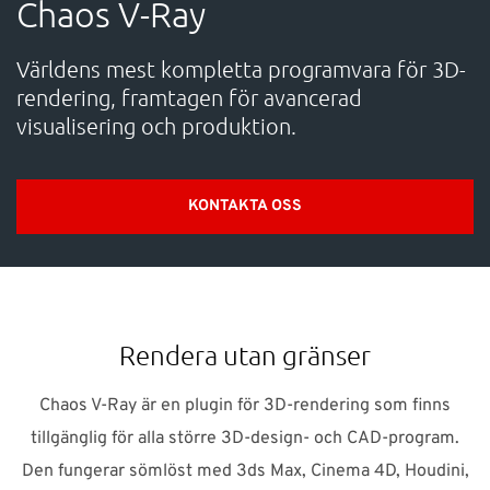
Chaos V-Ray
SUPPORT
Världens mest kompletta programvara för 3D-
WEBSHOP
rendering, framtagen för avancerad
visualisering och produktion.
Support
KONTAKTA OSS
010-1016690
support-se@nti-group.com
Sverige
NTI Group
Brasil
Danmark
Deutschland
Rendera utan gränser
France
España
Ireland
Ísland
Italia
Nederland
Chaos V-Ray är en plugin för 3D-rendering som finns
Norge
Suomi
UK
tillgänglig för alla större 3D-design- och CAD-program.
Den fungerar sömlöst med 3ds Max, Cinema 4D, Houdini,