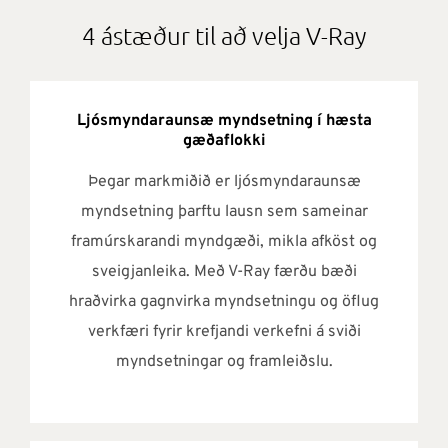
4 ástæður til að velja V-Ray
Ljósmyndaraunsæ myndsetning í hæsta
gæðaflokki
Þegar markmiðið er ljósmyndaraunsæ
myndsetning þarftu lausn sem sameinar
framúrskarandi myndgæði, mikla afköst og
sveigjanleika. Með V-Ray færðu bæði
hraðvirka gagnvirka myndsetningu og öflug
verkfæri fyrir krefjandi verkefni á sviði
myndsetningar og framleiðslu.