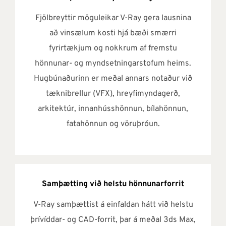
Fjölbreyttir möguleikar V-Ray gera lausnina
að vinsælum kosti hjá bæði smærri
fyrirtækjum og nokkrum af fremstu
hönnunar- og myndsetningarstofum heims.
Hugbúnaðurinn er meðal annars notaður við
tæknibrellur (VFX), hreyfimyndagerð,
arkitektúr, innanhússhönnun, bílahönnun,
fatahönnun og vöruþróun.
Samþætting við helstu hönnunarforrit
V-Ray samþættist á einfaldan hátt við helstu
þrívíddar- og CAD-forrit, þar á meðal 3ds Max,