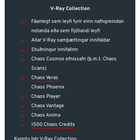
V-Ray Collection
Fáanlegt sem leyfi fyrir einn nafngreindan
notanda eða sem fljótandi leyfi
Allar V-Ray samþættingar innifaldar
Stuðningur innifalinn
Chaos Cosmos efnissafn (þ.m.t. Chaos
Scans)
Chaos Veras
Chaos Phoenix
Chaos Player
Chaos Vantage
Chaos Anima
1500 Chaos Credits
Kynntu þér V-Ray Collection