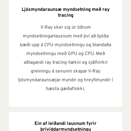
Ljósmyndaraunsæ myndsetning með ray
tracing
V-Ray sker sig úr öðrum
myndsetningarlausnum með því að bjóða
bæði upp á CPU-myndsetningu og blandaða
myndsetningu með GPU og CPU. Með
aðlagandi ray tracing-tækni og sjálfvirkri
greiningu á senunni skapar V-Ray
ljósmyndaraunsæjar myndir og hreyfimyndir í
hæsta gæðaflokki.
Ein af leiðandi lausnum fyrir
þrívíddarmyndsetningu