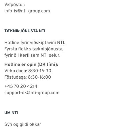
Vefpóstur:
info-is@nti-group.com
TÆKNIÞJÓNUSTA NTI
Hotline fyrir viðskiptavini NTI.
Fyrsta flokks tækniþjónusta,
fyrir öll kerfi sem NTI selur.
Hotline er opin (DK tími):
Virka daga: 8:30-16:30
Föstudaga: 8:30-16:00
+45 70 20 4214
support-dk@nti-group.com
UM NTI
Sýn og gildi okkar