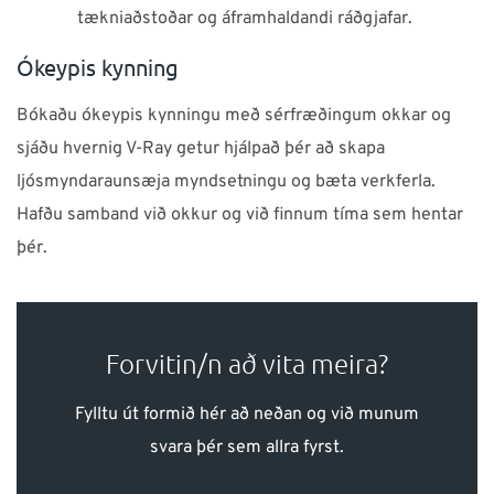
tækniaðstoðar og áframhaldandi ráðgjafar.
Ókeypis kynning
Bókaðu ókeypis kynningu með sérfræðingum okkar og
sjáðu hvernig V-Ray getur hjálpað þér að skapa
ljósmyndaraunsæja myndsetningu og bæta verkferla.
Hafðu samband við okkur og við finnum tíma sem hentar
þér.
Forvitin/n að vita meira?
Fylltu út formið hér að neðan og við munum
svara þér sem allra fyrst.