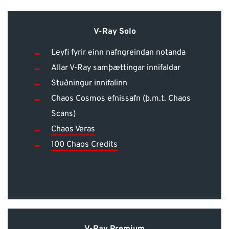
V-Ray Solo
Leyfi fyrir einn nafngreindan notanda
Allar V-Ray samþættingar innifaldar
Stuðningur innifalinn
Chaos Cosmos efnissafn (þ.m.t. Chaos
Scans)
Chaos Veras
100 Chaos Credits
V-Ray Premium