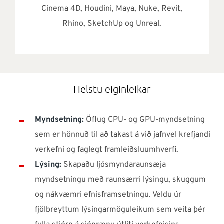
Cinema 4D, Houdini, Maya, Nuke, Revit,
Rhino, SketchUp og Unreal.
Helstu eiginleikar
Myndsetning:
Öflug CPU- og GPU-myndsetning
sem er hönnuð til að takast á við jafnvel krefjandi
verkefni og faglegt framleiðsluumhverfi.
Lýsing:
Skapaðu ljósmyndaraunsæja
myndsetningu með raunsærri lýsingu, skuggum
og nákvæmri efnisframsetningu. Veldu úr
fjölbreyttum lýsingarmöguleikum sem veita þér