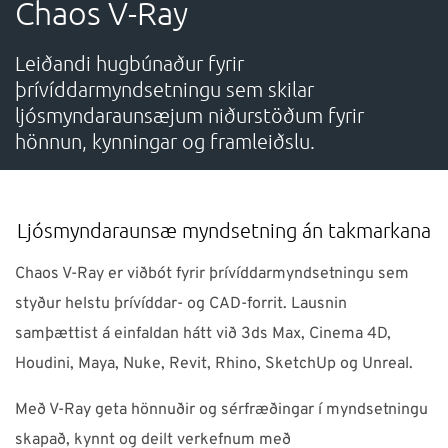
Chaos V-Ray
ÞJÓNUSTA
Leiðandi hugbúnaður fyrir
þrívíddarmyndsetningu sem skilar
Verum í góðu sambandi!
ljósmyndaraunsæjum niðurstöðum fyrir
hönnun, kynningar og framleiðslu.
Neðst á síðunni má finna símanúmer, netföng,
opnunartíma ofl. upplýsingar
Ljósmyndaraunsæ myndsetning án takmarkana
Ísland
NTI Group
Brasil
Danmark
Deutschland
Chaos V-Ray er viðbót fyrir þrívíddarmyndsetningu sem
styður helstu þrívíddar- og CAD-forrit. Lausnin
France
España
Ireland
Italia
Nederland
Norge
samþættist á einfaldan hátt við 3ds Max, Cinema 4D,
Suomi
Sverige
UK
Houdini, Maya, Nuke, Revit, Rhino, SketchUp og Unreal.
Með V-Ray geta hönnuðir og sérfræðingar í myndsetningu
skapað, kynnt og deilt verkefnum með