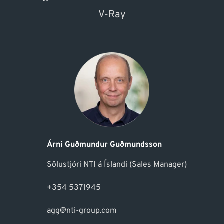
V-Ray
Árni Guðmundur Guðmundsson
Sölustjóri NTI á Íslandi (Sales Manager)
+354 5371945
agg@nti-group.com