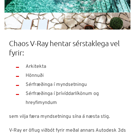
Chaos V-Ray hentar sérstaklega vel
fyrir:
Arkitekta
Hönnuði
Sérfræðinga í myndsetningu
Sérfræðinga í þrívíddarlíkönum og
hreyfimyndum
sem vilja færa myndsetningu sína á næsta stig.
V-Ray er öflug viðbót fyrir meðal annars Autodesk 3ds