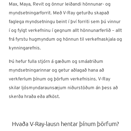
Max, Maya, Revit og önnur leiðandi hönnunar- og
myndsetningarforrit. Með V-Ray geturðu skapað
faglega myndsetningu beint í því forriti sem þú vinnur
í og fylgt verkefninu í gegnum allt hönnunarferlið – allt
frá fyrstu hugmyndum og hönnun til verkefnaskjala og
kynningarefnis.
Þú hefur fulla stjórn á gæðum og smáatriðum
myndsetningarinnar og getur aðlagað hana að
verkferlum þínum og þörfum verkefnisins. V-Ray
skilar ljósmyndaraunsæjum niðurstöðum án þess að
skerða hraða eða afköst.
Hvaða V-Ray-lausn hentar þínum þörfum?