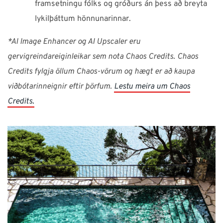
framsetningu fólks og gróðurs án þess að breyta
lykilþáttum hönnunarinnar.
*AI Image Enhancer og AI Upscaler eru
gervigreindareiginleikar sem nota Chaos Credits. Chaos
Credits fylgja öllum Chaos-vörum og hægt er að kaupa
viðbótarinneignir eftir þörfum.
Lestu meira um Chaos
Credits.