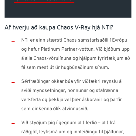
Af hverju að kaupa Chaos V-Ray hjá NTI?
NTI er einn stærsti Chaos samstarfsaðili í Evrópu
og hefur Platinum Partner-vottun. Við bjóðum upp
á alla Chaos-vörulínuna og hjálpum fyrirtækjum að
fá sem mest út úr hugbúnaðinum sínum.
Sérfræðingar okkar búa yfir víðtækri reynslu á
sviði myndsetningar, hönnunar og stafrænna
verkferla og þekkja vel þær áskoranir og þarfir
sem einkenna ólík atvinnusvið.
Við styðjum þig í gegnum allt ferlið – allt frá
ráðgjöf, leyfismálum og innleiðingu til þjálfunar,