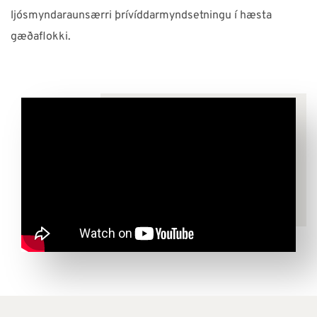
ljósmyndaraunsærri þrívíddarmyndsetningu í hæsta
gæðaflokki.