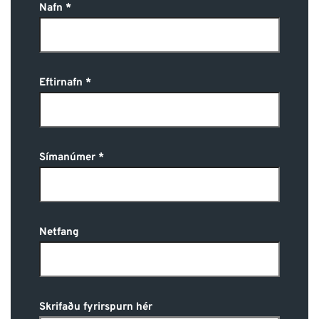
Nafn
Eftirnafn
Símanúmer
Netfang
Skrifaðu fyrirspurn hér