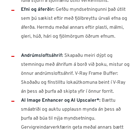
fulla stjórn á sjónrænu útliti verkefnisins.
Efni og áferðir:
Gefðu myndsetningunni það útlit
sem þú sækist eftir með fjölbreyttu úrvali efna og
áferða. Hermdu meðal annars eftir plasti, málmi,
gleri, húð, hári og fjölmörgum öðrum efnum.
Andrúmsloftsáhrif:
Skapaðu meiri dýpt og
stemningu með áhrifum á borð við þoku, mistur og
önnur andrúmsloftsáhrif. V-Ray Frame Buffer:
Skoðaðu og fínstilltu lokaútkomuna beint í V-Ray
án þess að þurfa að skipta yfir í önnur forrit.
AI Image Enhancer og AI Upscaler*:
Bættu
smáatriði og auktu upplausn mynda án þess að
þurfa að búa til nýja myndsetningu.
Gervigreindarverkfærin geta meðal annars bætt