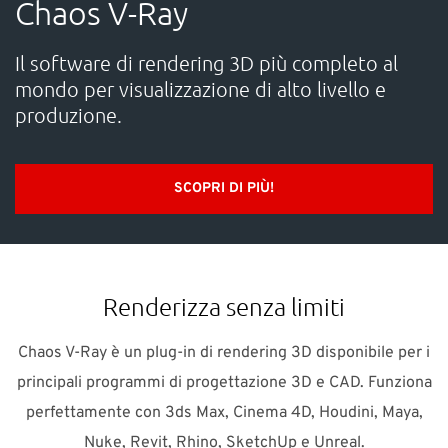
Chaos V-Ray
SUPPORTO
Il software di rendering 3D più completo al
mondo per visualizzazione di alto livello e
Contatta NTI Italy
produzione.
Telefono: 02 841 904 72 E-mail:
info-it@nti-group.com
SCOPRI DI PIÙ!
Italia
NTI Group
Brasil
Danmark
Deutschland
France
España
Ireland
Ísland
Nederland
Norge
Renderizza senza limiti
Suomi
Sverige
UK
Chaos V-Ray è un plug-in di rendering 3D disponibile per i
principali programmi di progettazione 3D e CAD. Funziona
perfettamente con 3ds Max, Cinema 4D, Houdini, Maya,
Nuke, Revit, Rhino, SketchUp e Unreal.