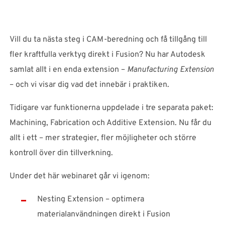
SUPPORT
Vill du ta nästa steg i CAM-beredning och få tillgång till
WEBSHOP
fler kraftfulla verktyg direkt i Fusion? Nu har Autodesk
samlat allt i en enda extension –
Manufacturing Extension
Support
– och vi visar dig vad det innebär i praktiken.
010-1016690
support-se@nti-group.com
Tidigare var funktionerna uppdelade i tre separata paket:
Machining, Fabrication och Additive Extension. Nu får du
allt i ett – mer strategier, fler möjligheter och större
Sverige
NTI Group
Brasil
Danmark
Deutschland
kontroll över din tillverkning.
France
España
Ireland
Ísland
Italia
Nederland
Under det här webinaret går vi igenom:
Norge
Suomi
UK
Nesting Extension – optimera
materialanvändningen direkt i Fusion