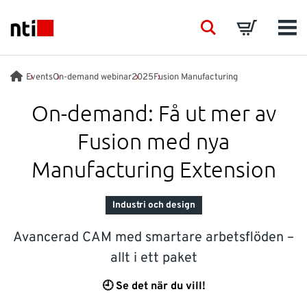
Skip to main content
NTI logo
Search
Basket
Men
BRANSCHER
Events
On-demand webinar
2025
Fusion Manufacturing
On-demand: Få ut mer av
RÅDGIVNING
Fusion med nya
PRODUKTER
Manufacturing Extension
ACADEMY
Industri och design
Avancerad CAM med smartare arbetsflöden –
EVENTS
allt i ett paket
INSIKTER
🕘
Se det när du vill!