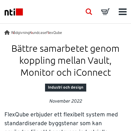
Skip to main content
NTI logo
Search
Basket
Men
BRANSCHER
Rådgivning
Kundcase
FlexQube
Bättre samarbetet genom
RÅDGIVNING
koppling mellan Vault,
PRODUKTER
Monitor och iConnect
ACADEMY
Industri och design
November 2022
EVENTS
FlexQube erbjuder ett flexibelt system med
INSIKTER
standardiserade byggstenar som kan