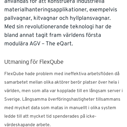
användas för att konstruera industriella
SUPPORT
materialhanteringsapplikationer, exempelvis
pallvagnar, kitvagnar och hyllplansvagnar.
WEBSHOP
Med sin revolutionerande teknologi har de
bland annat tagit fram världens första
modulära AGV – The eQart.
Support
010-1016690
support-se@nti-group.com
Utmaning för FlexQube
FlexQube hade problem med ineffektiva arbetsflöden då
samarbetet mellan olika aktörer berör platser över hela i
Sverige
NTI Group
Brasil
Danmark
Deutschland
världen, men som alla var kopplade till en långsam server i
France
España
Ireland
Ísland
Italia
Nederland
Sverige. Långsamma överföringshastigheter tillsammans
Norge
Suomi
UK
med mycket data som matas in manuellt i olika system
ledde till att mycket tid spenderades på icke-
värdeskapande arbete.