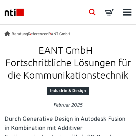
Skip to main content
NTI logo
Search
Basket
Men
BRANCHEN
Beratung
Referenzen
EANT GmbH
EANT GmbH -
BERATUNG
Fortschrittliche Lösungen für
PRODUKTE
die Kommunikationstechnik
SCHULUNGEN
Industrie & Design
Februar 2025
EVENTS
Durch Generative Design in Autodesk Fusion
EINBLICK
in Kombination mit Additiver