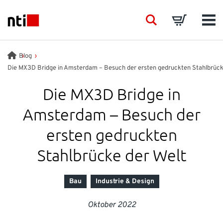
Skip to main content
NTI logo
Search
Basket
Men
BRANCHEN
Blog
Die MX3D Bridge in Amsterdam – Besuch der ersten gedruckten Stahlbrück
BERATUNG
Die MX3D Bridge in
Amsterdam – Besuch der
PRODUKTE
ersten gedruckten
SCHULUNGEN
Stahlbrücke der Welt
EVENTS
Bau
Industrie & Design
EINBLICK
Oktober 2022