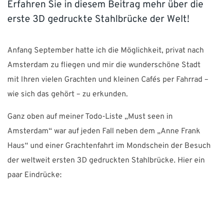
Erfahren Sie in diesem Beitrag mehr über die
KARRIERE
erste 3D gedruckte Stahlbrücke der Welt!
SUPPORT
Anfang September hatte ich die Möglichkeit, privat nach
Amsterdam zu fliegen und mir die wunderschöne Stadt
WEBSHOP
mit Ihren vielen Grachten und kleinen Cafés per Fahrrad –
wie sich das gehört – zu erkunden.
Brauchen Sie Hilfe?
Ganz oben auf meiner Todo-Liste „Must seen in
Zentrale: +49 89 25552155 0 E-Mail:
info-de@nti-
Amsterdam“ war auf jeden Fall neben dem „Anne Frank
group.com
Support:
support-de@nti-group.com
Haus“ und einer Grachtenfahrt im Mondschein der Besuch
der weltweit ersten 3D gedruckten Stahlbrücke. Hier ein
paar Eindrücke:
Deutschland
NTI Group
Brasil
Danmark
France
España
Ireland
Ísland
Italia
Nederland
Norge