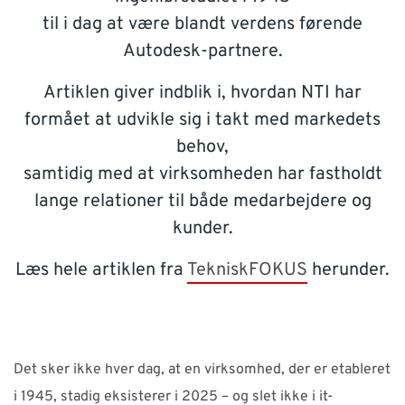
SUPPORT
til i dag at være blandt verdens førende
Autodesk-partnere.
WEBSHOP
Artiklen giver indblik i, hvordan NTI har
formået at udvikle sig i takt med markedets
Har du brug for hjælp?
behov,
samtidig med at virksomheden har fastholdt
Kontakt NTI: 70 10 14 00 (
info-dk@nti-group.com
)
lange relationer til både medarbejdere og
Hotline: 70 20 42 14 (
support-dk@nti-group.com
)
kunder.
Læs hele artiklen fra
TekniskFOKUS
herunder.
Danmark
NTI Group
Brasil
Deutschland
France
España
Ireland
Ísland
Italia
Nederland
Norge
Suomi
Sverige
UK
Det sker ikke hver dag, at en virksomhed, der er etableret
i 1945, stadig eksisterer i 2025 – og slet ikke i it-