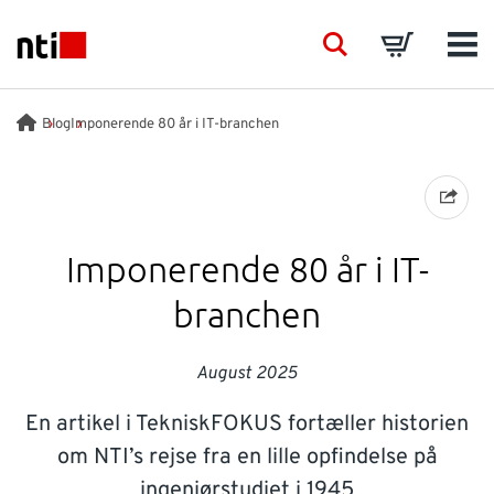
Skip to main content
NTI logo
Search
Basket
Men
BRANCHER
Blog
Imponerende 80 år i IT-branchen
RÅDGIVNING
PRODUKTER
Imponerende 80 år i IT-
branchen
ACADEMY
August 2025
EVENTS
En artikel i TekniskFOKUS fortæller historien
INDSIGT
om NTI’s rejse fra en lille opfindelse på
ingeniørstudiet i 1945