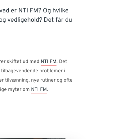
hvad er NTI FM? Og hvilke
og vedligehold? Det får du
urer skiftet ud med
NTI FM
. Det
t tilbagevendende problemer i
 tilvænning, nye rutiner og ofte
elige myter om
NTI FM
.