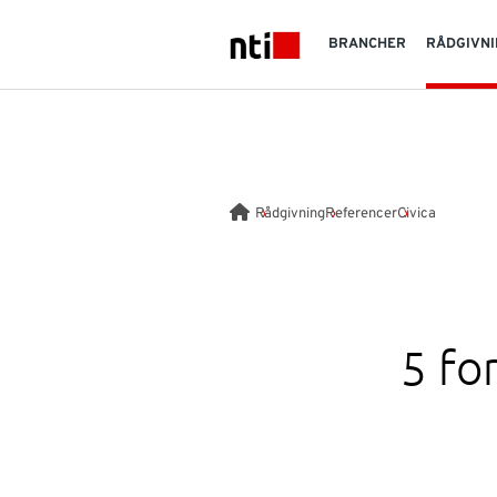
Skip to main content
BRANCHER
RÅDGIVNI
NTI logo
Rådgivning
Referencer
Civica
5 fo