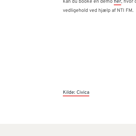
kan du booke en demo
her
, hvor
vedligehold ved hjælp af NTI FM.
Kilde: Civica