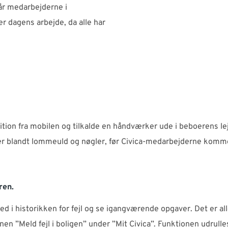
når medarbejderne i
r dagens arbejde, da alle har
r.
sition fra mobilen og tilkalde en håndværker ude i beboerens l
er blandt lommeuld og nøgler, før Civica-medarbejderne komm
ren.
ed i historikken for fejl og se igangværende opgaver. Det er al
ionen ”Meld fejl i boligen” under ”Mit Civica”. Funktionen udrull