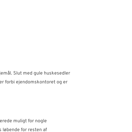
ejemål. Slut med gule huskesedler
er forbi ejendomskontoret og er
lerede muligt for nogle
es løbende for resten af