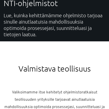
NTI-ohjelmistot
TUKI
Lue, kuinka kehittämämme ohjelmisto tarjoaa
VERKKOKAUPPA
sinulle ainutlaatuisia mahdollisuuksia
optimoida prosessejasi, suunnitteluasi ja
tietojen laatua.
Tarvitsetko apua?
Myynti:
info-fi@nti-group.com
Myynti puh. 010 3266 780
Tuki:
support-fi@nti-group.com
Valmistava teollisuus
Suomi
NTI Group
Brasil
Danmark
Deutschland
France
España
Ireland
Ísland
Italia
Nederland
Valikoimamme itse kehitetyt ohjelmistoratkaisut
Norge
Sverige
UK
teollisuuden yrityksille tarjoavat ainutlaatuisia
mahdollisuuksia optimoida prosessejasi, suunnitteluasi ja