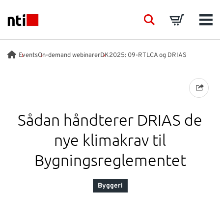
Skip to main content
NTI logo
Search
Basket
Men
BRANCHER
Events
On-demand webinarer
DK2025: 09-RTLCA og DRIAS
RÅDGIVNING
PRODUKTER
Sådan håndterer DRIAS de
nye klimakrav til
ACADEMY
Bygningsreglementet
EVENTS
Byggeri
INDSIGT