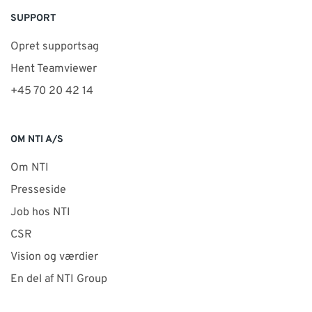
SUPPORT
Opret supportsag
Hent Teamviewer
+45 70 20 42 14
OM NTI A/S
Om NTI
Presseside
Job hos NTI
CSR
Vision og værdier
En del af NTI Group