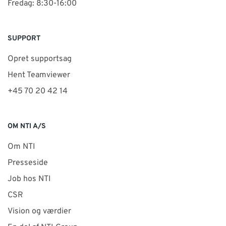
Fredag: 8:30-16:00
SUPPORT
Opret supportsag
Hent Teamviewer
+45 70 20 42 14
OM NTI A/S
Om NTI
Presseside
Job hos NTI
CSR
Vision og værdier