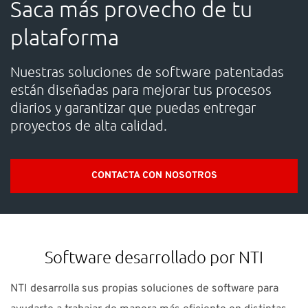
Saca más provecho de tu
SOPORTE
plataforma
¿Necesitas ayuda?
Nuestras soluciones de software patentadas
están diseñadas para mejorar tus procesos
Contacto: 91 440 06 40 E-mail:
info-es@nti-group.com
diarios y garantizar que puedas entregar
proyectos de alta calidad.
España
NTI Group
Brasil
Danmark
Deutschland
CONTACTA CON NOSOTROS
France
Ireland
Ísland
Italia
Nederland
Norge
Suomi
Sverige
UK
Software desarrollado por NTI
NTI desarrolla sus propias soluciones de software para