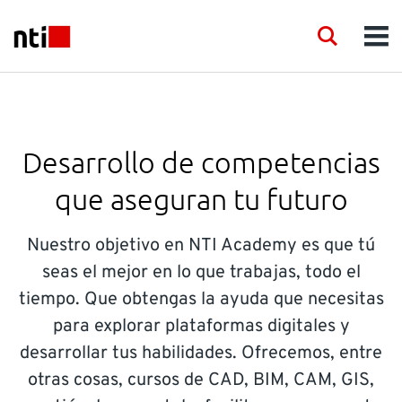
Skip to main content
NTI logo
Search
Men
LÍNEA DE INDUSTRIAS
CONSULTORÍA
Desarrollo de competencias
que aseguran tu futuro
PRODUCTOS
Nuestro objetivo en NTI Academy es que tú
ACADEMIA
seas el mejor en lo que trabajas, todo el
tiempo. Que obtengas la ayuda que necesitas
EVENTOS
para explorar plataformas digitales y
desarrollar tus habilidades. Ofrecemos, entre
RECURSOS
otras cosas, cursos de CAD, BIM, CAM, GIS,