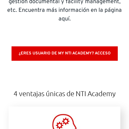
gestión documental y facility management,
SOPORTE
etc. Encuentra más información en la página
aquí.
¿Necesitas ayuda?
Contacto: 91 440 06 40 E-mail:
info-es@nti-group.com
¿ERES USUARIO DE MY NTI ACADEMY? ACCESO
España
NTI Group
Brasil
Danmark
Deutschland
France
Ireland
Ísland
Italia
Nederland
Norge
Suomi
Sverige
UK
4 ventajas únicas de NTI Academy