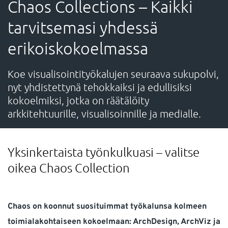
Chaos Collections – Kaikki
TUKI
tarvitsemasi yhdessä
VERKKOKAUPPA
erikoiskokoelmassa
Koe visualisointityökalujen seuraava sukupolvi,
Tarvitsetko apua?
nyt yhdistettynä tehokkaiksi ja edullisiksi
kokoelmiksi, jotka on räätälöity
Myynti:
info-fi@nti-group.com
Myynti puh. 010 3266 780
arkkitehtuurille, visualisoinnille ja medialle.
Tuki:
support-fi@nti-group.com
Yksinkertaista työnkulkuasi – valitse
oikea Chaos Collection
Suomi
NTI Group
Brasil
Danmark
Deutschland
France
España
Ireland
Ísland
Italia
Nederland
Chaos on koonnut suosituimmat työkalunsa kolmeen
Norge
Sverige
UK
toimialakohtaiseen kokoelmaan: ArchDesign, ArchViz ja