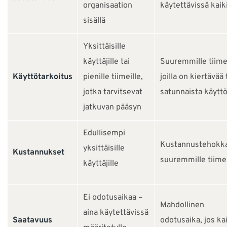
organisaation
käytettävissä kaiki
sisällä
Yksittäisille
käyttäjille tai
Suuremmille tiimei
Käyttötarkoitus
pienille tiimeille,
joilla on kiertävää 
jotka tarvitsevat
satunnaista käytt
jatkuvan pääsyn
Edullisempi
Kustannustehokk
yksittäisille
Kustannukset
suuremmille tiimei
käyttäjille
Ei odotusaikaa –
Mahdollinen
aina käytettävissä
Saatavuus
odotusaika, jos ka