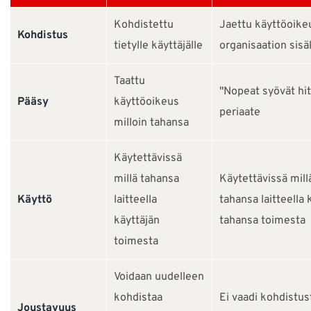
Kohdistettu
Jaettu käyttöoike
Kohdistus
tietylle käyttäjälle
organisaation sisäl
Taattu
"Nopeat syövät hit
Pääsy
käyttöoikeus
periaate
milloin tahansa
Käytettävissä
millä tahansa
Käytettävissä mill
Käyttö
laitteella
tahansa laitteella
käyttäjän
tahansa toimesta
toimesta
Voidaan uudelleen
kohdistaa
Ei vaadi kohdistus
Joustavuus