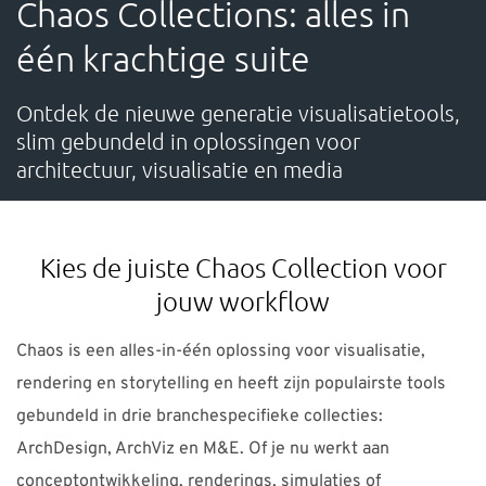
Chaos Collections: alles in
OVER ONS
één krachtige suite
CONTACT
Ontdek de nieuwe generatie visualisatietools,
slim gebundeld in oplossingen voor
Waarmee kunnen we je helpen?
architectuur, visualisatie en media
Contact: +31 88 494 6666 Support: +31 88 494 66 71 E-
mail:
support-nl@nti-group.com
Kies de juiste Chaos Collection voor
jouw workflow
Chaos is een alles-in-één oplossing voor visualisatie,
Nederland
NTI Group
Brasil
Danmark
rendering en storytelling en heeft zijn populairste tools
Deutschland
France
España
Ireland
Ísland
gebundeld in drie branchespecifieke collecties:
Italia
Norge
Suomi
Sverige
UK
ArchDesign, ArchViz en M&E. Of je nu werkt aan
conceptontwikkeling, renderings, simulaties of