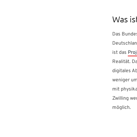
Was is
Das Bundes
Deutschlan
ist das
Proj
Realität. D
digitales A
weniger um 
mit physik
Zwilling we
möglich.