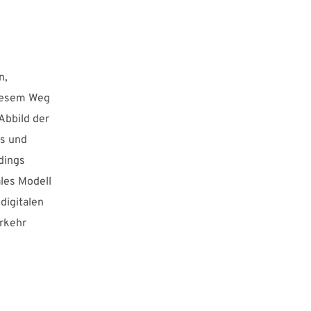
n,
diesem Weg
 Abbild der
es und
rdings
ales Modell
digitalen
erkehr