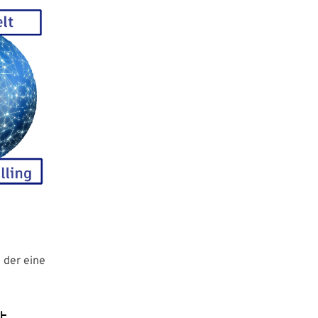
, der eine
t