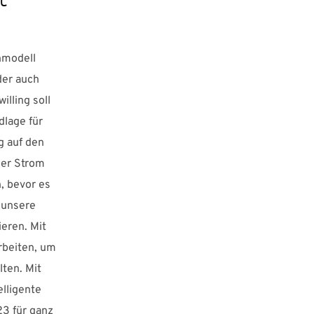
nmodell
der auch
illing soll
dlage für
g auf den
der Strom
n, bevor es
 unsere
ieren. Mit
rbeiten, um
lten. Mit
elligente
23 für ganz