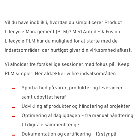
SUPPORT
Vil du have indblik i, hvordan du simplificerer Product
WEBSHOP
Lifecycle Management (PLM)? Med Autodesk Fusion
Lifecycle PLM har du mulighed for at starte med de
Har du brug for hjælp?
indsatsområder, der hurtigst giver din virksomhed afkast.
Kontakt NTI: 70 10 14 00 (
info-dk@nti-group.com
)
Vi afholder tre forskellige sessioner med fokus på ”Keep
Hotline: 70 20 42 14 (
support-dk@nti-group.com
)
PLM simple”. Her afdækker vi fire indsatsområder:
Sporbarhed på varer, produkter og leverancer
samt udbyttet heraf
Danmark
NTI Group
Brasil
Deutschland
France
Udvikling af produkter og håndtering af projekter
Optimering af dagligdagen – fra manual håndtering
España
Ireland
Ísland
Italia
Nederland
Norge
til digitale sammenhænge
Suomi
Sverige
UK
Dokumentation og certificering – få styr på