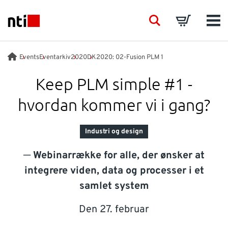
Skip to main content
NTI logo
Search
Basket
Men
BRANCHER
Events
Eventarkiv
2020
DK2020: 02-Fusion PLM 1
Keep PLM simple #1 -
RÅDGIVNING
hvordan kommer vi i gang?
PRODUKTER
Industri og design
ACADEMY
─ Webinarrække for alle, der ønsker at
integrere viden, data og processer i et
EVENTS
samlet system
Den 27. februar
INDSIGT