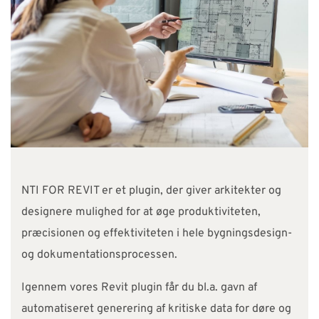
SUPPORT
WEBSHOP
Har du brug for hjælp?
Kontakt NTI: 70 10 14 00 (
info-dk@nti-group.com
)
Hotline: 70 20 42 14 (
support-dk@nti-group.com
)
NTI FOR REVIT er et plugin, der giver arkitekter og
designere mulighed for at øge produktiviteten,
præcisionen og effektiviteten i hele bygningsdesign-
Danmark
NTI Group
Brasil
Deutschland
France
og dokumentationsprocessen.
España
Ireland
Ísland
Italia
Nederland
Norge
Igennem vores Revit plugin får du bl.a. gavn af
Suomi
Sverige
UK
automatiseret generering af kritiske data for døre og