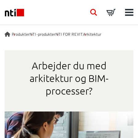
Skip to main content
NTI logo
Search
Basket
Men
BRANCHER
Produkter
NTI-produkter
NTI FOR REVIT
Arkitektur
RÅDGIVNING
Arbejder du med
PRODUKTER
arkitektur og BIM-
processer?
ACADEMY
EVENTS
INDSIGT