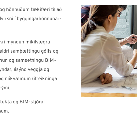
og hönnuðum tækifæri til að
lvirkni í byggingarhönnunar-
irkri myndun mikilvægra
veldri samþættingu gólfs og
söfnun og samsetningu BIM-
myndar, ásýnd veggja og
m og nákvæmum útreikninga
t rými.
itekta og BIM-stjóra í
num.