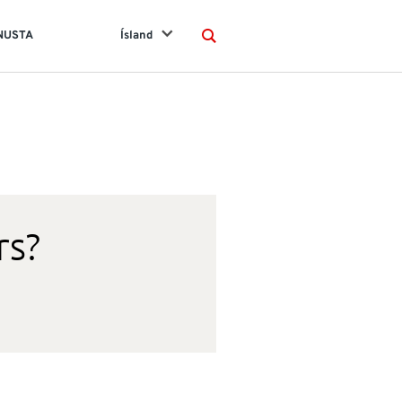
NUSTA
Ísland
Search
rs?