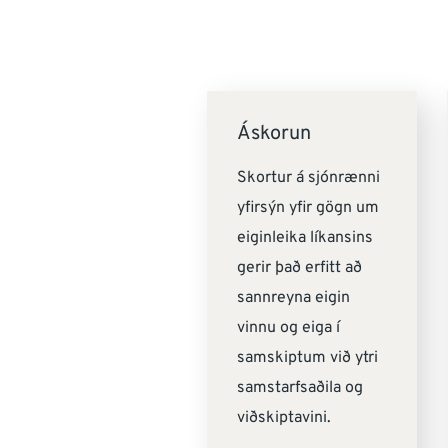
Áskorun
Skortur á sjónrænni
yfirsýn yfir gögn um
eiginleika líkansins
gerir það erfitt að
sannreyna eigin
vinnu og eiga í
samskiptum við ytri
samstarfsaðila og
viðskiptavini.