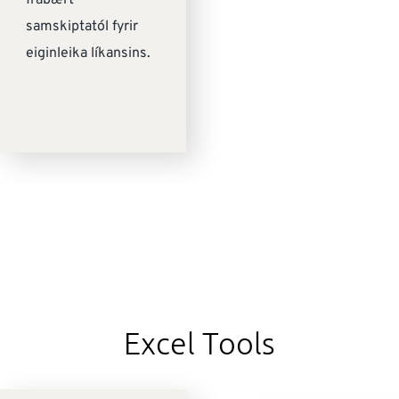
frábært
samskiptatól fyrir
eiginleika líkansins.
Excel Tools