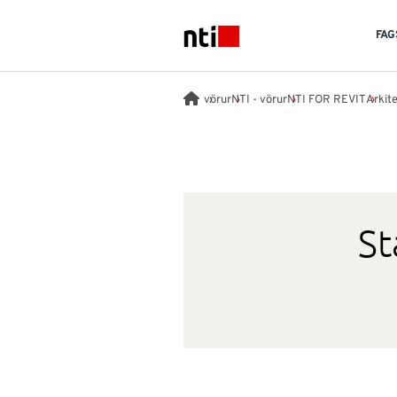
Skip to main content
FAG
NTI logo
vörur
NTI - vörur
NTI FOR REVIT
Arkit
St