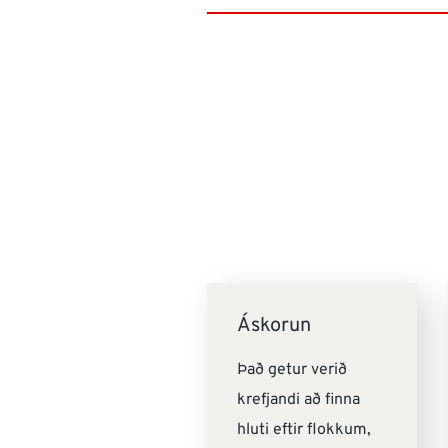
Áskorun
Það getur verið
krefjandi að finna
hluti eftir flokkum,