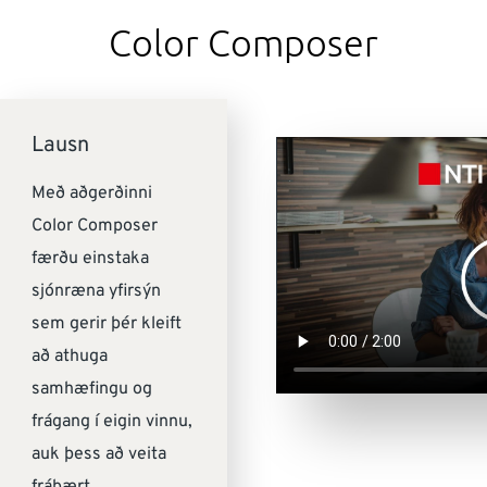
Color Composer
Lausn
Með aðgerðinni
Color Composer
færðu einstaka
sjónræna yfirsýn
sem gerir þér kleift
að athuga
samhæfingu og
frágang í eigin vinnu,
auk þess að veita