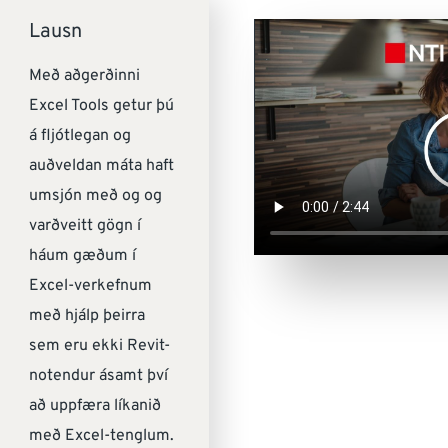
Lausn
Með aðgerðinni
Excel Tools getur þú
á fljótlegan og
auðveldan máta haft
umsjón með og og
varðveitt gögn í
háum gæðum í
Excel-verkefnum
með hjálp þeirra
sem eru ekki Revit-
notendur ásamt því
að uppfæra líkanið
með Excel-tenglum.