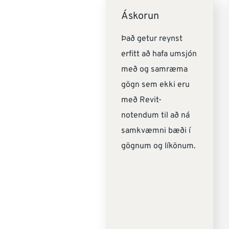
Áskorun
Það getur reynst
erfitt að hafa umsjón
með og samræma
gögn sem ekki eru
með Revit-
notendum til að ná
samkvæmni bæði í
gögnum og líkönum.