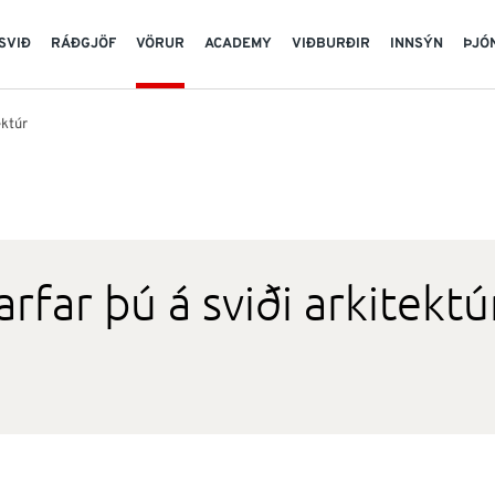
SVIÐ
RÁÐGJÖF
VÖRUR
ACADEMY
VIÐBURÐIR
INNSÝN
ÞJÓ
ektúr
arfar þú á sviði arkitektú