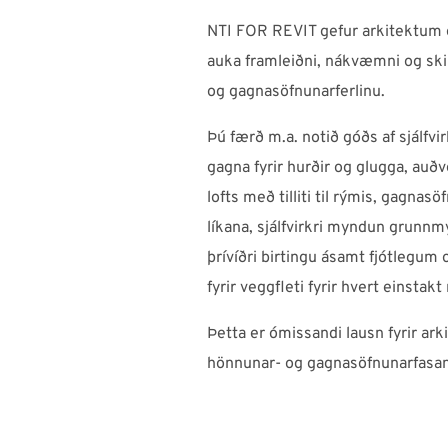
NTI FOR REVIT gefur arkitektum 
auka framleiðni, nákvæmni og ski
og gagnasöfnunarferlinu.
Þú færð m.a. notið góðs af sjálfv
gagna fyrir hurðir og glugga, auð
lofts með tilliti til rýmis, gagna
líkana, sjálfvirkri myndun grunn
þrívíðri birtingu ásamt fjótlegu
fyrir veggfleti fyrir hvert einstak
Þetta er ómissandi lausn fyrir ark
hönnunar- og gagnasöfnunarfasa