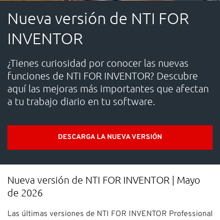
SOPORTE
Nueva versión de NTI FOR
INVENTOR
¿Necesitas ayuda?
¿Tienes curiosidad por conocer las nuevas
Contacto: 91 440 06 40 E-mail:
info-es@nti-group.com
funciones de NTI FOR INVENTOR? Descubre
aquí las mejoras más importantes que afectan
a tu trabajo diario en tu software.
España
NTI Group
Brasil
Danmark
Deutschland
DESCARGA LA NUEVA VERSIÓN
France
Ireland
Ísland
Italia
Nederland
Norge
Suomi
Sverige
UK
Nueva versión de NTI FOR INVENTOR | Mayo
de 2026
Las últimas versiones de NTI FOR INVENTOR Professional