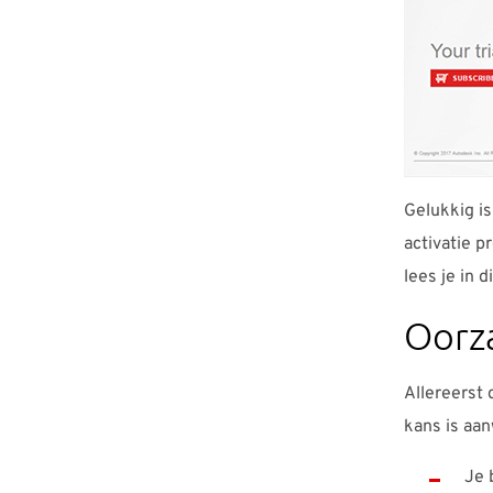
Gelukkig is
activatie p
lees je in d
Oorz
Allereerst 
kans is aan
Je 