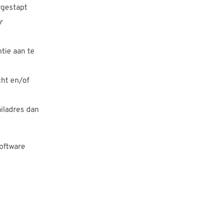
rgestapt
r
ntie aan te
cht en/of
iladres dan
software