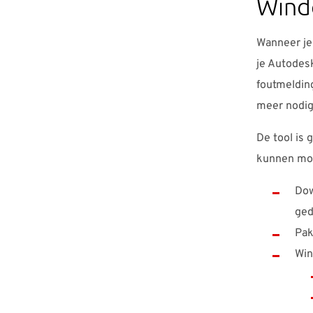
Wind
Wanneer je 
je Autodes
foutmelding
meer nodig
De tool is
kunnen mog
Dow
ged
Pak
Win