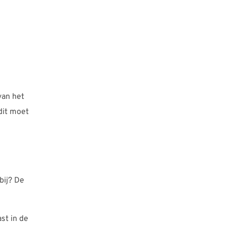
van het
dit moet
bij? De
st in de