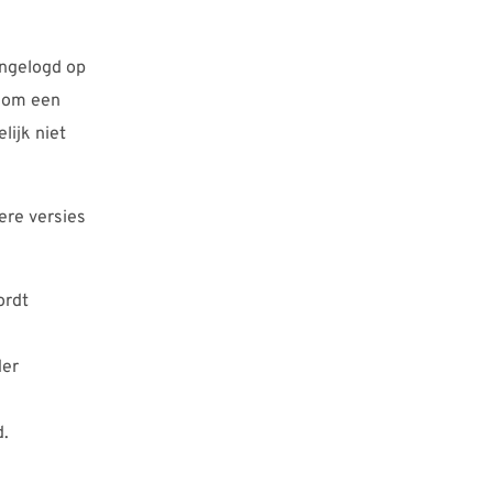
ingelogd op
n om een
lijk niet
ere versies
ordt
der
d.