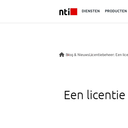
Skip to main content
DIENSTEN
PRODUCTEN
NTI logo
Blog & Nieuws
Licentiebeheer: Een lic
Een licenti