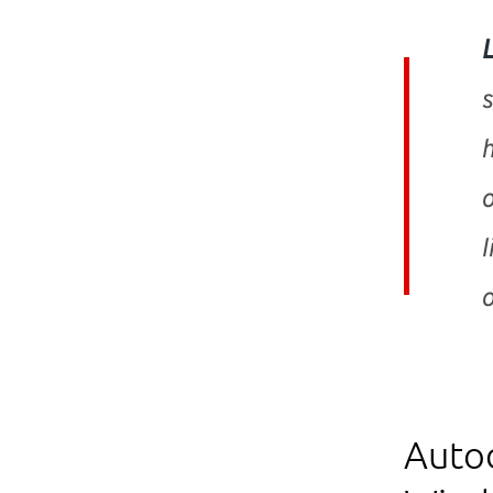
L
s
h
o
l
o
Autod