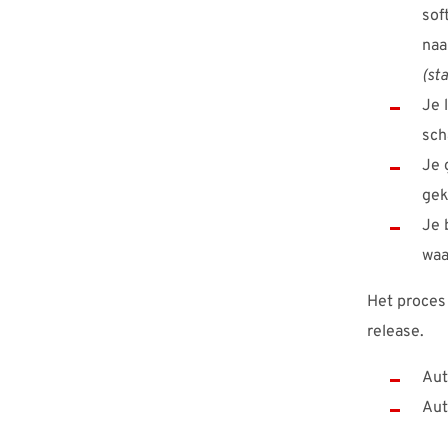
sof
naa
(st
Je 
sch
Je 
gek
Je 
waa
Het proces 
release.
Aut
Aut