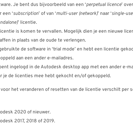
tware. Je bent dus bijvoorbeeld van een ‘
perpetual licence
’ ove
r een ‘
subscription
’ of van ‘
multi-user (network)
’ naar ‘
single-use
andalone)
’ licentie.
licentie is komen te vervallen. Mogelijk dien je een nieuwe lice
affen in plaats van de oude te verlengen.
gebruikte de software in ‘trial mode’ en hebt een licentie geko
oppeld aan een ander e-mailadres.
bent ingelogd in de Autodesk desktop app met een ander e-ma
r je de licenties mee hebt gekocht en/of gekoppeld.
voor het veranderen of resetten van de licentie verschilt per 
odesk 2020 of nieuwer.
odesk 2017, 2018 of 2019.