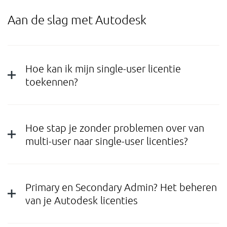
OVER ONS
Aan de slag met Autodesk
CONTACT
Hoe kan ik mijn single-user licentie
Waarmee kunnen we je helpen?
toekennen?
Contact: +31 88 494 6666 Support: +31 88 494 66 71 E-
mail:
support-nl@nti-group.com
Hoe stap je zonder problemen over van
multi-user naar single-user licenties?
Nederland
NTI Group
Brasil
Danmark
Primary en Secondary Admin? Het beheren
Deutschland
France
España
Ireland
Ísland
van je Autodesk licenties
Italia
Norge
Suomi
Sverige
UK