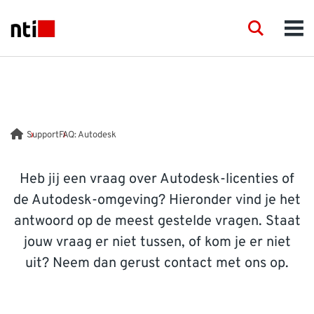
Skip to main content
NTI logo
Search
Men
DIENSTEN
PRODUCTEN
Support
FAQ: Autodesk
TRAINING
Heb jij een vraag over Autodesk-licenties of
de Autodesk-omgeving? Hieronder vind je het
EVENEMENTEN
antwoord op de meest gestelde vragen. Staat
jouw vraag er niet tussen, of kom je er niet
KENNIS
uit? Neem dan gerust contact met ons op.
SUPPORT