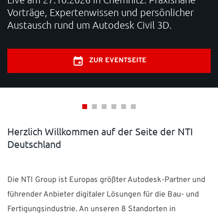
Vorträge, Expertenwissen und persönlicher
KARRIERE
Austausch rund um Autodesk Civil 3D.
SUPPORT
ZUR EVENTSEITE
WEBSHOP
Brauchen Sie Hilfe?
Zentrale: +49 89 25552155 0 E-Mail:
info-de@nti-
Herzlich Willkommen auf der Seite der NTI
group.com
Support:
support-de@nti-group.com
Deutschland
Die NTI Group ist Europas größter Autodesk-Partner und
Deutschland
NTI Group
Brasil
Danmark
France
führender Anbieter digitaler Lösungen für die Bau- und
Fertigungsindustrie. An unseren 8 Standorten in
España
Ireland
Ísland
Italia
Nederland
Norge