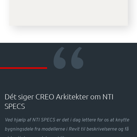
“
Dét siger CREO Arkitekter om NTI
SPECS
Ved hjælp af NTI SPECS er det i dag lettere for os at knytte
bygningsdele fra modellerne i Revit til beskrivelserne og få