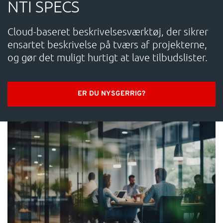
NTI SPECS
SUPPORT
Cloud-baseret beskrivelsesværktøj, der sikrer
WEBSHOP
ensartet beskrivelse på tværs af projekterne,
og gør det muligt hurtigt at lave tilbudslister.
Har du brug for hjælp?
ER DU NYSGERRIG?
Kontakt NTI: 70 10 14 00 (
info-dk@nti-group.com
)
Hotline: 70 20 42 14 (
support-dk@nti-group.com
)
Danmark
NTI Group
Brasil
Deutschland
France
España
Ireland
Ísland
Italia
Nederland
Norge
Suomi
Sverige
UK