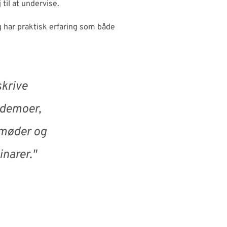
 til at undervise.
 har praktisk erfaring som både
skrive
f demoer,
emøder og
inarer."