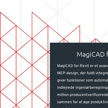
MagiCAD f
MagiCAD for Revit er et avan
MEP-design, der fuldt integr
giver funktioner som automat
indlejrede ingeniørberegninge
million producentverificerede
sammen for at øge produktivi