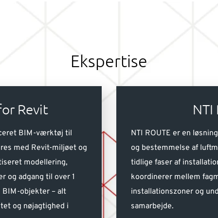
Ekspertise
or Revit
NTI
ceret BIM-værktøj til
NTI ROUTE er en løsning t
eres med Revit-miljøet og
og bestemmelse af luftm
iseret modellering,
tidlige faser af installa
r og adgang til over 1
koordinerer mellem fagm
 BIM-objekter – alt
installationszoner og und
tet og nøjagtighed i
samarbejde.