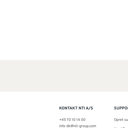
KONTAKT NTI A/S
SUPPO
+45 70 10 14 00
Opret s
info-dk@nti-group.com