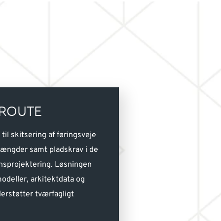
 ROUTE
il skitsering af føringsveje
ængder samt pladskrav i de
tionsprojektering. Løsningen
odeller, arkitektdata og
erstøtter tværfagligt