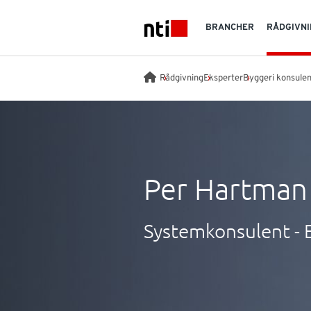
Skip to main content
BRANCHER
RÅDGIVNI
NTI logo
Rådgivning
Eksperter
Byggeri konsulen
Per Hartman
Systemkonsulent - 