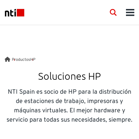
Skip to main content
NTI logo
Search
Men
LÍNEA DE INDUSTRIAS
CONSULTORÍA
Productos
HP
PRODUCTOS
Soluciones HP
ACADEMIA
NTI Spain es socio de HP para la distribución
de estaciones de trabajo, impresoras y
EVENTOS
máquinas virtuales. El mejor hardware y
servicio para todas sus necesidades, siempre.
RECURSOS