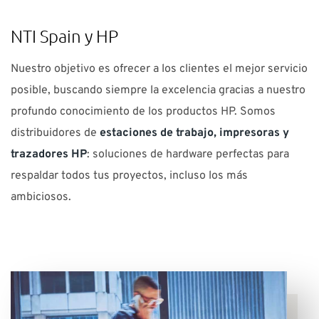
SOPORTE
NTI Spain y HP
¿Necesitas ayuda?
Nuestro objetivo es ofrecer a los clientes el mejor servicio
posible, buscando siempre la excelencia gracias a nuestro
Contacto: 91 440 06 40 E-mail:
info-es@nti-group.com
profundo conocimiento de los productos HP. Somos
distribuidores de
estaciones de trabajo, impresoras y
trazadores HP
: soluciones de hardware perfectas para
España
NTI Group
Brasil
Danmark
Deutschland
respaldar todos tus proyectos, incluso los más
ambiciosos.
France
Ireland
Ísland
Italia
Nederland
Norge
Suomi
Sverige
UK