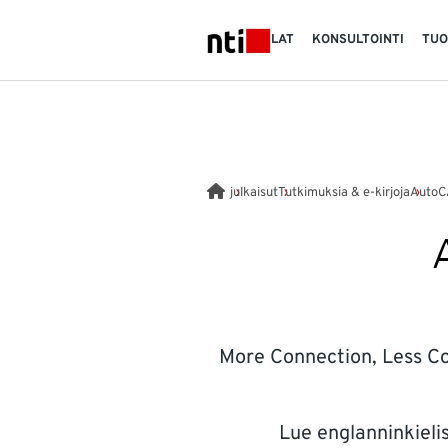
Skip to main content
TOIMIALAT
KONSULTOINTI
TUO
NTI logo
julkaisut
Tutkimuksia & e-kirjoja
AutoC
More Connection, Less Cor
Lue englanninkieli