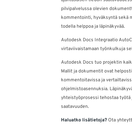
ajantasaisen tiedon saatavuudess
pilvipalvelussa olevien dokumentt
kommentointi, hyväksyntä sekä m
todella helppoa ja läpinäkyvää.
Autodesk Docs Integraatio AutoC
virtaviivaistamaan työnkulkuja s
Autodesk Docs tuo projektin kaik
Mallit ja dokumentit ovat helposti
kommentoitavissa ja vertailtaviss
ohjelmistoasennuksia. Läpinäkyvä
yhteistyöprosessi tehostaa työtä 
saatavuuden.
Haluatko lisätietoja?
Ota yhteyt