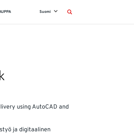
AUPPA
Suomi
Search
k
delivery using AutoCAD and
työ ja digitaalinen