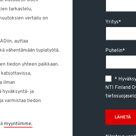
a. Autodesk Docs -
ien tarkastelu,
uutoksien vertailu on
ADiin, auttaa
ekä vähentämään tuplatyötä.
en tiedon yhteen paikkaan.
 katsottavissa,
a ilman
 hyväksyntä- ja
ja varmistaa tiedon
tä
myyntiimme.