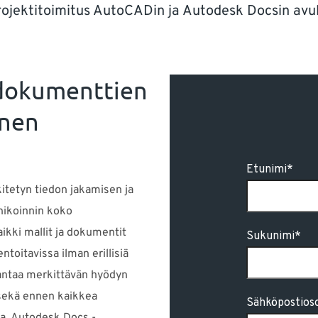
rojektitoimitus AutoCADin ja Autodesk Docsin avul
 dokumenttien
inen
tetyn tiedon jakamisen ja
nikoinnin koko
aikki mallit ja dokumentit
toitavissa ilman erillisiä
antaa merkittävän hyödyn
 sekä ennen kaikkea