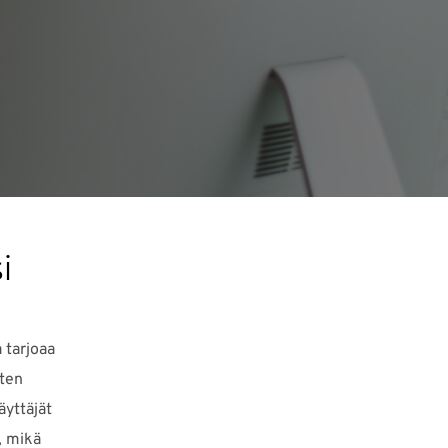
i
 tarjoaa
sten
äyttäjät
, mikä