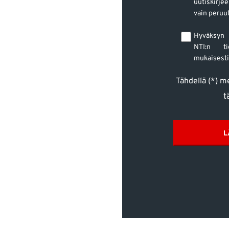
uutiskirj
vain peruut
Hyväksyn 
NTI:n tie
mukaisesti
Tähdellä (*) m
t
L