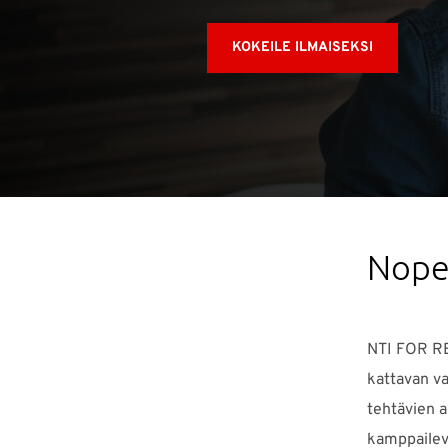
KOKEILE ILMAISEKSI
Nopeu
NTI FOR REV
kattavan v
tehtävien a
kamppaileva