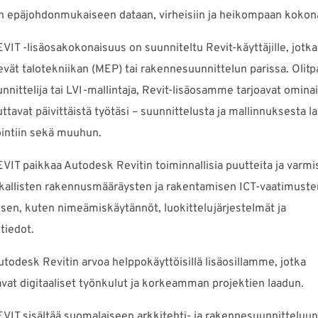
in epäjohdonmukaiseen dataan, virheisiin ja heikompaan kokon
IT -lisäosakokonaisuus on suunniteltu Revit-käyttäjille, jotka
vät talotekniikan (MEP) tai rakennesuunnittelun parissa. Olitp
nittelija tai LVI-mallintaja, Revit-lisäosamme tarjoavat omina
ttavat päivittäistä työtäsi – suunnittelusta ja mallinnuksesta l
ntiin sekä muuhun.
IT paikkaa Autodesk Revitin toiminnallisia puutteita ja varmi
ikallisten rakennusmääräysten ja rakentamisen ICT-vaatimuste
sen, kuten nimeämiskäytännöt, luokittelujärjestelmät ja
tiedot.
todesk Revitin arvoa helppokäyttöisillä lisäosillamme, jotka
vat digitaaliset työnkulut ja korkeamman projektien laadun.
VIT sisältää suomalaiseen arkkitehti- ja rakennesuunnitteluun