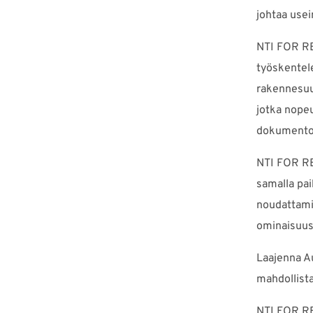
johtaa use
NTI FOR REV
työskentele
rakennesuun
jotka nopeu
dokumentoi
NTI FOR REV
samalla pa
noudattami
ominaisuus
Laajenna Au
mahdollista
NTI FOR RE