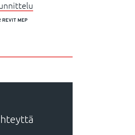
unnittelu
R REVIT MEP
yhteyttä