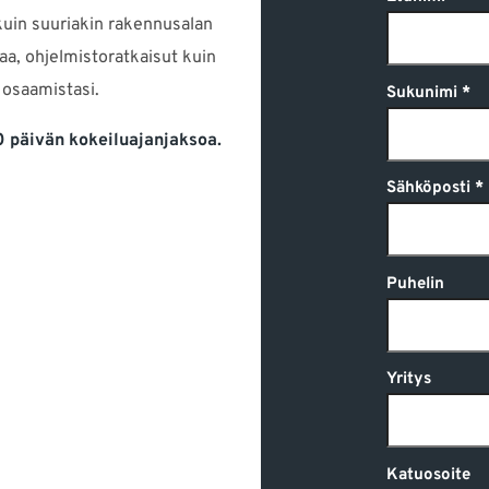
kuin suuriakin rakennusalan
taa, ohjelmistoratkaisut kuin
 osaamistasi.
Sukunimi
 päivän kokeiluajanjaksoa.
Sähköposti
Puhelin
Yritys
Katuosoite