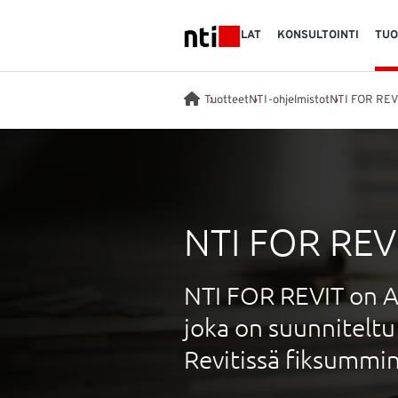
Skip to main content
TOIMIALAT
KONSULTOINTI
TUO
NTI logo
Tuotteet
NTI-ohjelmistot
NTI FOR REV
NTI FOR REV
NTI FOR REVIT on Au
joka on suunnitelt
Revitissä fiksummi