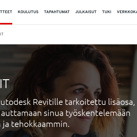
TTEET
KOULUTUS
TAPAHTUMAT
JULKAISUT
TUKI
VERKKOK
IT
IT
todesk Revitille tarkoitettu lisäosa,
u auttamaan sinua työskentelemään
n ja tehokkaammin.