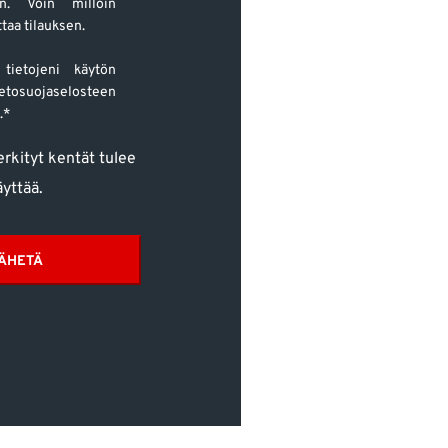
een. Voin milloin
taa tilauksen.
tietojeni käytön
tosuojaselosteen
.*
erkityt kentät tulee
äyttää.
ÄHETÄ