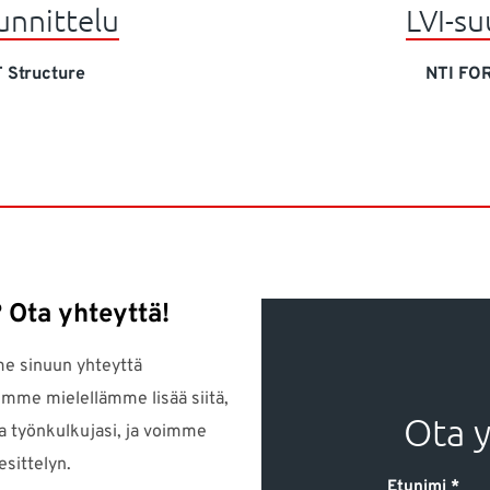
nnittelu
LVI-su
 Structure
NTI FO
? Ota yhteyttä!
me sinuun yhteyttä
mme mielellämme lisää siitä,
Ota 
a työnkulkujasi, ja voimme
esittelyn.
Etunimi