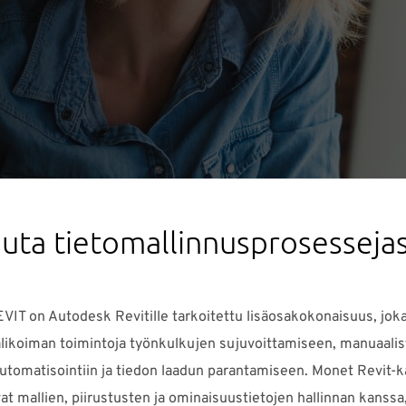
ta tietomallinnusprosessejas
IT on Autodesk Revitille tarkoitettu lisäosakokonaisuus, joka
alikoiman toimintoja työnkulkujen sujuvoittamiseen, manuaali
utomatisointiin ja tiedon laadun parantamiseen. Monet Revit-k
t mallien, piirustusten ja ominaisuustietojen hallinnan kanssa