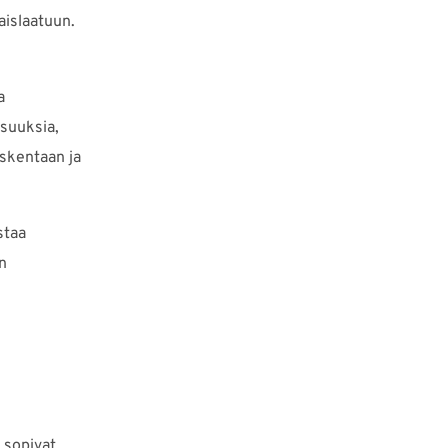
aislaatuun.
a
isuuksia,
askentaan ja
staa
n
 sopivat