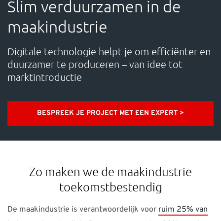
Slim verduurzamen in de
OVER ONS
maakindustrie
CONTACT
Digitale technologie helpt je om efficiënter en
duurzamer te produceren – van idee tot
Waarmee kunnen we je helpen?
marktintroductie
Contact: +31 88 494 6666 Support: +31 88 494 66 71 E-
mail:
support-nl@nti-group.com
BESPREEK JE PROJECT MET EEN EXPERT >
Nederland
NTI Group
Brasil
Danmark
Zo maken we de maakindustrie
toekomstbestendig
Deutschland
France
España
Ireland
Ísland
Italia
Norge
Suomi
Sverige
UK
De maakindustrie is verantwoordelijk voor
ruim 25% van