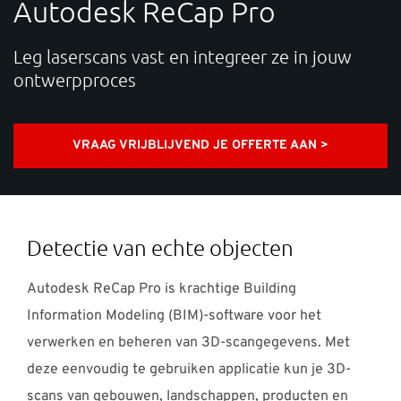
Autodesk ReCap Pro
OVER ONS
Leg laserscans vast en integreer ze in jouw
CONTACT
ontwerpproces
Waarmee kunnen we je helpen?
VRAAG VRIJBLIJVEND JE OFFERTE AAN >
Contact: +31 88 494 6666 Support: +31 88 494 66 71 E-
mail:
support-nl@nti-group.com
Detectie van echte objecten
Autodesk ReCap Pro is krachtige Building
Nederland
NTI Group
Brasil
Danmark
Information Modeling (BIM)-software voor het
Deutschland
France
España
Ireland
Ísland
verwerken en beheren van 3D-scangegevens. Met
Italia
Norge
Suomi
Sverige
UK
deze eenvoudig te gebruiken applicatie kun je 3D-
scans van gebouwen, landschappen, producten en