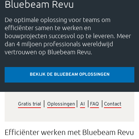
Bluebeam Revu
OVER ONS
De optimale oplossing voor teams om
CONTACT
efficiënter samen te werken en
bouwprojecten succesvol op te leveren. Meer
dan 4 miljoen professionals wereldwijd
Waarmee kunnen we je helpen?
vertrouwen op Bluebeam Revu.
Contact: +31 88 494 6666 Support: +31 88 494 66 71 E-
mail:
support-nl@nti-group.com
BEKIJK DE BLUEBEAM OPLOSSINGEN
Nederland
NTI Group
Brasil
Danmark
Gratis trial
|
Oplossingen
|
AI
|
FAQ
|
Contact
Deutschland
France
España
Ireland
Ísland
Italia
Norge
Suomi
Sverige
UK
Efficiënter werken met Bluebeam Revu