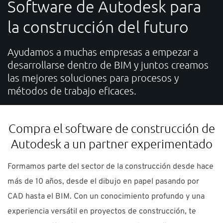
Software de Autodesk para
SOPORTE
la construcción del futuro
¿Necesitas ayuda?
Ayudamos a muchas empresas a empezar a
desarrollarse dentro de BIM y juntos creamos
Contacto: 91 440 06 40 E-mail:
info-es@nti-group.com
las mejores soluciones para procesos y
métodos de trabajo eficaces.
España
NTI Group
Brasil
Danmark
Deutschland
Compra el software de construcción de
Autodesk a un partner experimentado
France
Ireland
Ísland
Italia
Nederland
Norge
Suomi
Sverige
UK
Formamos parte del sector de la construcción desde hace
más de 10 años, desde el dibujo en papel pasando por
CAD hasta el BIM. Con un conocimiento profundo y una
experiencia versátil en proyectos de construcción, te