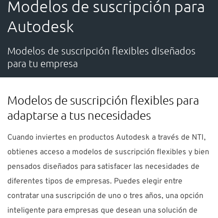
Modelos de suscripción para
SOPORTE
Autodesk
¿Necesitas ayuda?
Modelos de suscripción flexibles diseñados
para tu empresa
Contacto: 91 440 06 40 E-mail:
info-es@nti-group.com
Modelos de suscripción flexibles para
adaptarse a tus necesidades
España
NTI Group
Brasil
Danmark
Deutschland
Cuando inviertes en productos Autodesk a través de NTI,
France
Ireland
Ísland
Italia
Nederland
Norge
obtienes acceso a modelos de suscripción flexibles y bien
Suomi
Sverige
UK
pensados diseñados para satisfacer las necesidades de
diferentes tipos de empresas. Puedes elegir entre
contratar una suscripción de uno o tres años, una opción
inteligente para empresas que desean una solución de