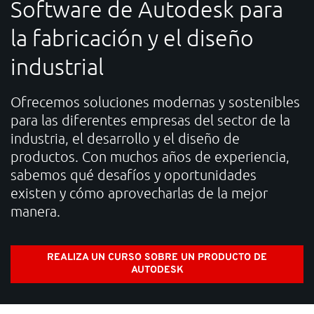
Software de Autodesk para
SOPORTE
la fabricación y el diseño
industrial
¿Necesitas ayuda?
Contacto: 91 440 06 40 E-mail:
info-es@nti-group.com
Ofrecemos soluciones modernas y sostenibles
para las diferentes empresas del sector de la
industria, el desarrollo y el diseño de
productos. Con muchos años de experiencia,
España
NTI Group
Brasil
Danmark
Deutschland
sabemos qué desafíos y oportunidades
existen y cómo aprovecharlas de la mejor
France
Ireland
Ísland
Italia
Nederland
Norge
manera.
Suomi
Sverige
UK
REALIZA UN CURSO SOBRE UN PRODUCTO DE
AUTODESK