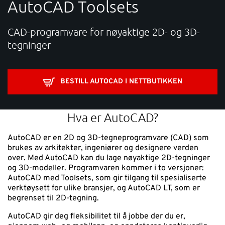
AutoCAD Toolsets
SUPPORT
CAD-programvare for nøyaktige 2D- og 3D-
WEBSHOP
tegninger
Kontakt
BESTILL AUTOCAD I NETTBUTIKKEN
Support: 482 04 400 (
support-no@nti-group.com
)
Hva er AutoCAD?
Sentralbord: 482 03 300 (
post-no@nti-group.com
)
AutoCAD er en 2D og 3D-tegneprogramvare (CAD) som
brukes av arkitekter, ingeniører og designere verden
over. Med AutoCAD kan du lage nøyaktige 2D-tegninger
Norge
NTI Group
Brasil
Danmark
Deutschland
og 3D-modeller. Programvaren kommer i to versjoner:
AutoCAD med Toolsets, som gir tilgang til spesialiserte
verktøysett for ulike bransjer, og AutoCAD LT, som er
France
España
Ireland
Ísland
Italia
Nederland
begrenset til 2D-tegning.
Suomi
Sverige
UK
AutoCAD gir deg fleksibilitet til å jobbe der du er,